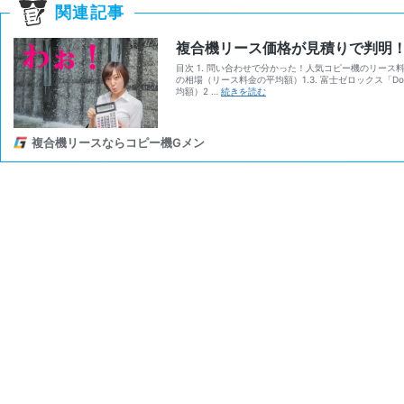
関連記事
複合機リース価格が見積りで判明
目次 1. 問い合わせで分かった！人気コピー機のリース料金の相場
の相場（リース料金の平均額）1.3. 富士ゼロックス「DocuC
複
均額）2 …
続きを読む
合
機
リ
ー
複合機リースならコピー機Gメン
ス
価
格
が
見
積
り
で
判
明！
複
合
機
の
料
金
は
定
価
よ
り
こ