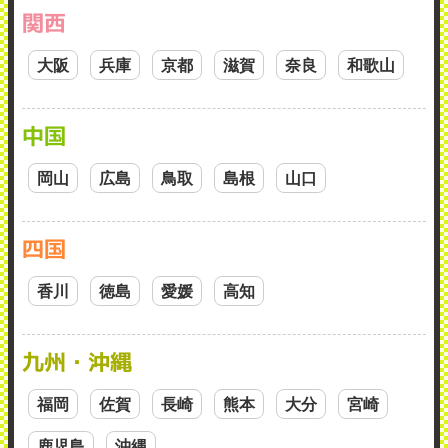
関西
大阪
兵庫
京都
滋賀
奈良
和歌山
中国
岡山
広島
鳥取
島根
山口
四国
香川
徳島
愛媛
高知
九州・沖縄
福岡
佐賀
長崎
熊本
大分
宮崎
鹿児島
沖縄