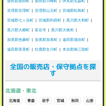
柴田郡柴田町
柴田郡川崎町
伊具郡丸森町
亘理郡亘理町
亘理郡山元町
宮城郡松島町
宮城郡七ヶ浜町
宮城郡利府町
黒川郡大和町
黒川郡大郷町
富谷市
黒川郡大衡村
加美郡色麻町
加美郡加美町
遠田郡涌谷町
遠田郡美里町
牡鹿郡女川町
本吉郡南三陸町
全国の販売店・保守拠点を探
す
北海道・東北
北海道
青森
岩手
宮城
秋田
山形