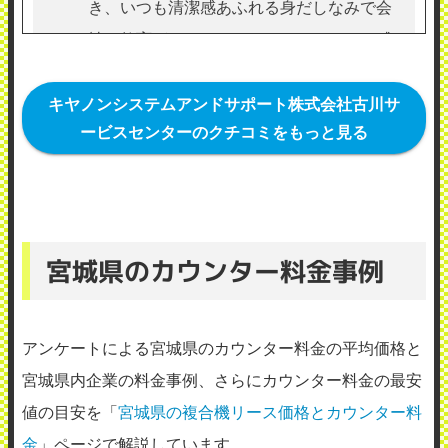
き、いつも清潔感あふれる身だしなみで会
社の教育がちゃんとできているのだなと感
じます。 定期メンテナンスは一年に２回し
てもらってます。 急なトラブルにもすぐに
キヤノンシステムアンドサポート株式会社古川サ
ービスセンターのクチコミをもっと見る
来てもらって助かってます。
（業種：飲食業）
2019年12月1日投稿
宮城県のカウンター料金事例
アンケートによる宮城県のカウンター料金の平均価格と
宮城県内企業の料金事例、さらにカウンター料金の最安
値の目安を「
宮城県の複合機リース価格とカウンター料
金
」ページで解説しています。