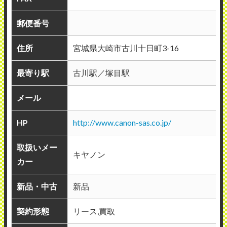
郵便番号
住所
宮城県大崎市古川十日町3-16
最寄り駅
古川駅／塚目駅
メール
HP
http://www.canon-sas.co.jp/
取扱いメー
キヤノン
カー
新品・中古
新品
契約形態
リース,買取