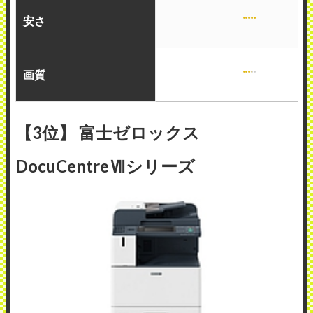
安さ
画質
【3位】 富士ゼロックス
DocuCentreⅦシリーズ