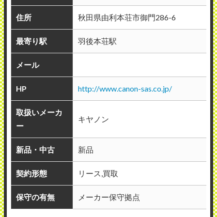
住所
秋田県由利本荘市御門286-6
最寄り駅
羽後本荘駅
メール
HP
http://www.canon-sas.co.jp/
取扱いメーカ
キヤノン
ー
新品・中古
新品
契約形態
リース,買取
保守の有無
メーカー保守拠点