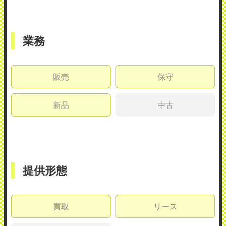
業務
販売
保守
新品
中古
提供形態
買取
リース