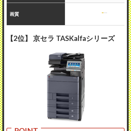
画質
【2位】 京セラ TASKalfaシリーズ