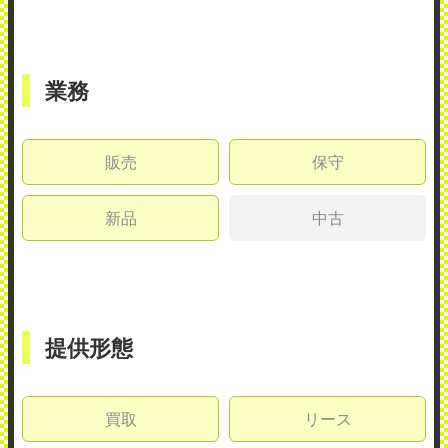
業務
販売
保守
新品
中古
提供形態
買取
リース