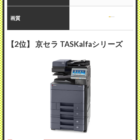
画質
【2位】 京セラ TASKalfaシリーズ