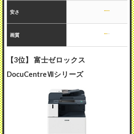
安さ
画質
【3位】 富士ゼロックス
DocuCentreⅦシリーズ