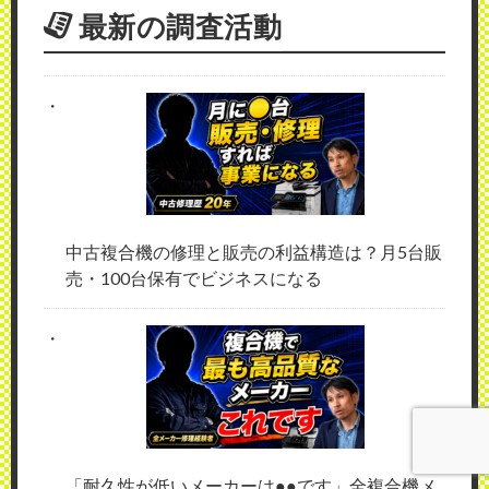
最新の調査活動
中古複合機の修理と販売の利益構造は？月5台販
売・100台保有でビジネスになる
「耐久性が低いメーカーは●●です」全複合機メ