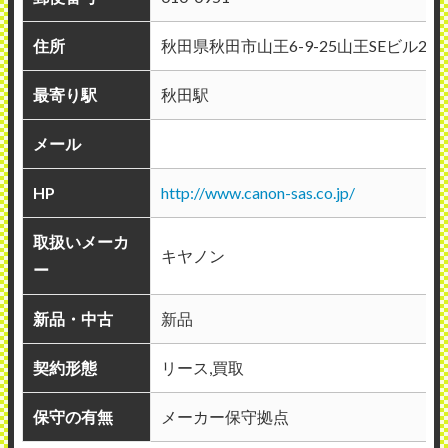
住所
秋田県秋田市山王6-9-25山王SEビル2F
最寄り駅
秋田駅
メール
HP
http://www.canon-sas.co.jp/
取扱いメーカ
キヤノン
ー
新品・中古
新品
契約形態
リース,買取
保守の有無
メーカー保守拠点