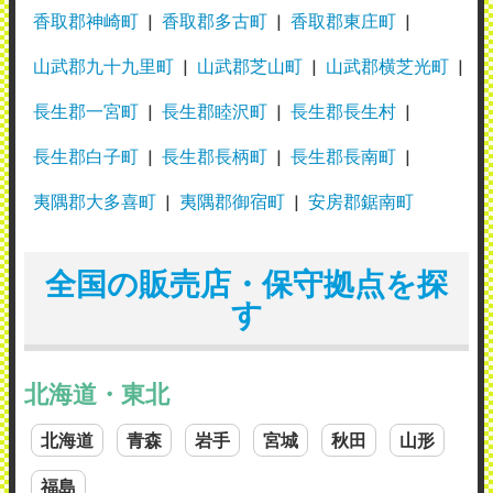
香取郡神崎町
香取郡多古町
香取郡東庄町
山武郡九十九里町
山武郡芝山町
山武郡横芝光町
長生郡一宮町
長生郡睦沢町
長生郡長生村
長生郡白子町
長生郡長柄町
長生郡長南町
夷隅郡大多喜町
夷隅郡御宿町
安房郡鋸南町
全国の販売店・保守拠点を探
す
北海道・東北
北海道
青森
岩手
宮城
秋田
山形
福島