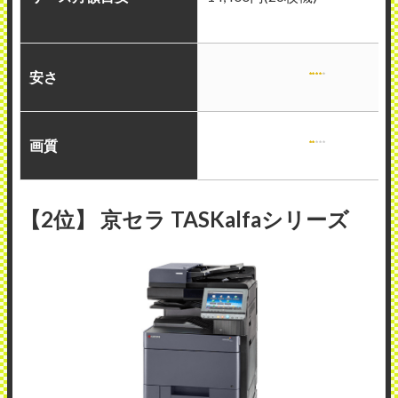
安さ
画質
【2位】 京セラ TASKalfaシリーズ