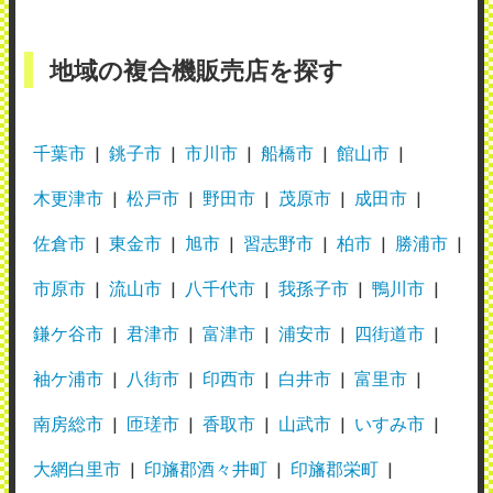
地域の複合機販売店を探す
千葉市
銚子市
市川市
船橋市
館山市
木更津市
松戸市
野田市
茂原市
成田市
佐倉市
東金市
旭市
習志野市
柏市
勝浦市
市原市
流山市
八千代市
我孫子市
鴨川市
鎌ケ谷市
君津市
富津市
浦安市
四街道市
袖ケ浦市
八街市
印西市
白井市
富里市
南房総市
匝瑳市
香取市
山武市
いすみ市
大網白里市
印旛郡酒々井町
印旛郡栄町