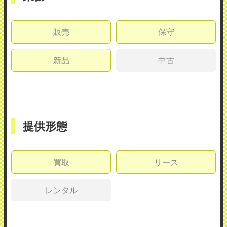
販売
保守
新品
中古
提供形態
買取
リース
レンタル