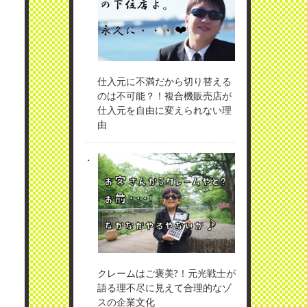
仕入元に不満だから切り替える
のは不可能？！複合機販売店が
仕入元を自由に変えられない理
由
クレームはご褒美?！元光戦士が
語る理不尽に見えて合理的なゾ
スの企業文化