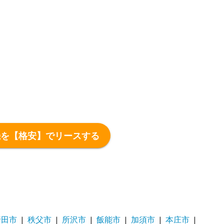
機を【格安】でリースする
行田市
秩父市
所沢市
飯能市
加須市
本庄市