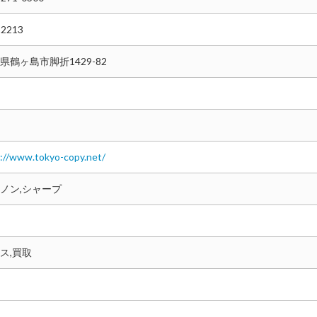
-2213
県鶴ヶ島市脚折1429-82
://www.tokyo-copy.net/
ノン,シャープ
ス,買取