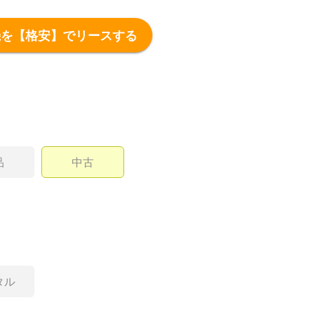
機を【格安】でリースする
品
中古
タル