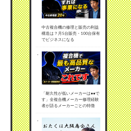
中古複合機の修理と販売の利益
構造は？月5台販売・100台保有
でビジネスになる
「耐久性が低いメーカーは●●で
す」全複合機メーカー修理経験
者が語るメーカーごとの特徴