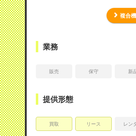
複合
業務
販売
保守
新
提供形態
買取
リース
レン