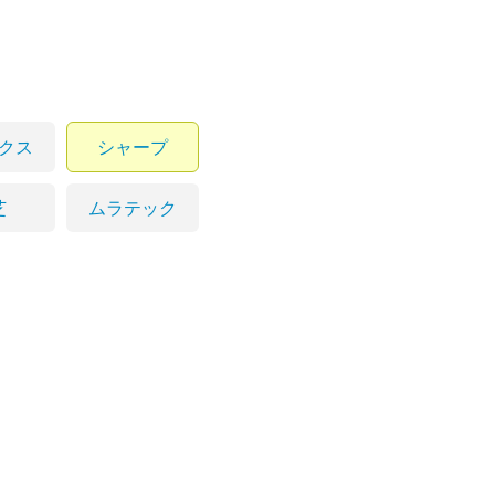
クス
シャープ
芝
ムラテック