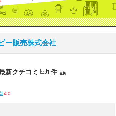
ピー販売株式会社
の最新クチコミ
1件
更新
点
4.0