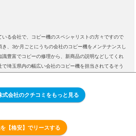
ている会社で、コピー機のスペシャリストの方々ですので
頂き、3か月ごとにうちの会社のコピー機をメンテナンスし
知識豊富でコピーの修理から、新商品の説明などしてくれ
社で埼玉県内の幅広い会社のコピー機を担当されてるそう
が出来ないことが多いので、迅速に対応しなければならな
ぶのが良いと思います。私の会社は大量導入しているので
株式会社のクチコミをもっと見る
ところ当日で終わっています。
2019年8月11日投稿
機を【格安】でリースする