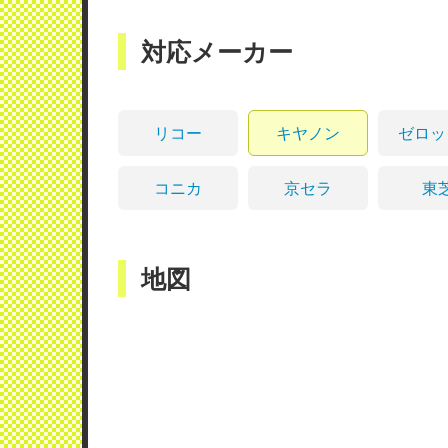
対応メーカー
リコー
キヤノン
ゼロッ
コニカ
京セラ
東
地図