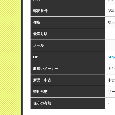
郵便番号
350
住所
埼玉
最寄り駅
メール
HP
http
取扱いメーカー
キヤ
新品・中古
中古
契約形態
リー
保守の有無
-