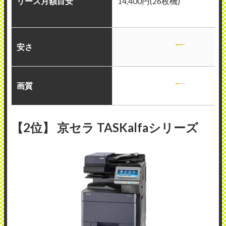
リース月額目安
14,400円(26枚機)
安さ
画質
【2位】 京セラ TASKalfaシリーズ