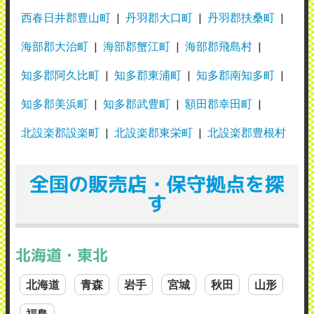
西春日井郡豊山町
丹羽郡大口町
丹羽郡扶桑町
海部郡大治町
海部郡蟹江町
海部郡飛島村
知多郡阿久比町
知多郡東浦町
知多郡南知多町
知多郡美浜町
知多郡武豊町
額田郡幸田町
北設楽郡設楽町
北設楽郡東栄町
北設楽郡豊根村
全国の販売店・保守拠点を探
す
北海道・東北
北海道
青森
岩手
宮城
秋田
山形
福島