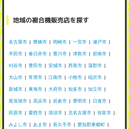
地域の複合機販売店を探す
名古屋市
豊橋市
岡崎市
一宮市
瀬戸市
半田市
春日井市
豊川市
津島市
碧南市
刈谷市
豊田市
安城市
西尾市
蒲郡市
犬山市
常滑市
江南市
小牧市
稲沢市
新城市
東海市
大府市
知多市
知立市
尾張旭市
高浜市
岩倉市
豊明市
日進市
田原市
愛西市
清須市
北名古屋市
弥富市
みよし市
あま市
長久手市
愛知郡東郷町