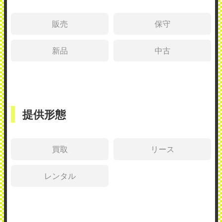
販売
保守
新品
中古
提供形態
買取
リース
レンタル