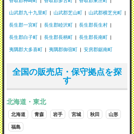
香取郡神崎町
香取郡多古町
香取郡東庄町
山武郡九十九里町
山武郡芝山町
山武郡横芝光町
長生郡一宮町
長生郡睦沢町
長生郡長生村
長生郡白子町
長生郡長柄町
長生郡長南町
夷隅郡大多喜町
夷隅郡御宿町
安房郡鋸南町
全国の販売店・保守拠点を探
す
北海道・東北
北海道
青森
岩手
宮城
秋田
山形
福島