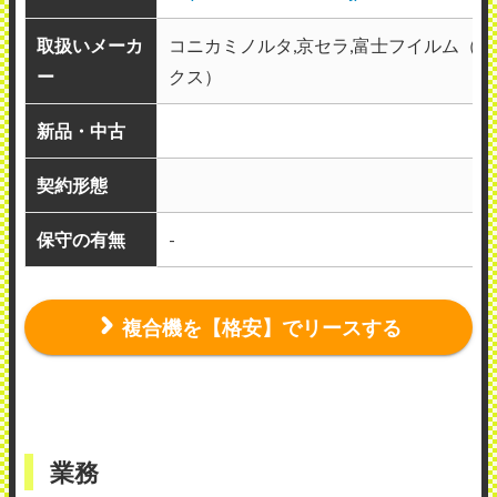
取扱いメーカ
コニカミノルタ,京セラ,富士フイルム（
ー
クス）
新品・中古
契約形態
保守の有無
-
複合機を【格安】でリースする
業務