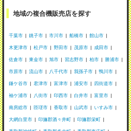
地域の複合機販売店を探す
千葉市
銚子市
市川市
船橋市
館山市
木更津市
松戸市
野田市
茂原市
成田市
佐倉市
東金市
旭市
習志野市
柏市
勝浦市
市原市
流山市
八千代市
我孫子市
鴨川市
鎌ケ谷市
君津市
富津市
浦安市
四街道市
袖ケ浦市
八街市
印西市
白井市
富里市
南房総市
匝瑳市
香取市
山武市
いすみ市
大網白里市
印旛郡酒々井町
印旛郡栄町