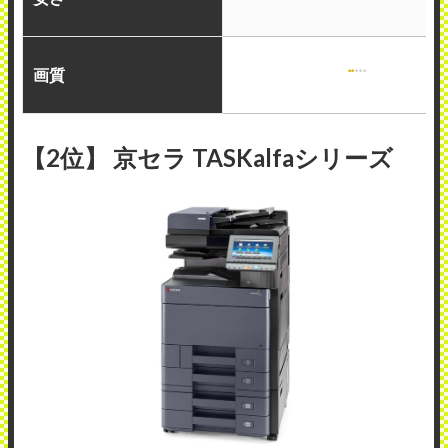
画質
【2位】 京セラ TASKalfaシリーズ