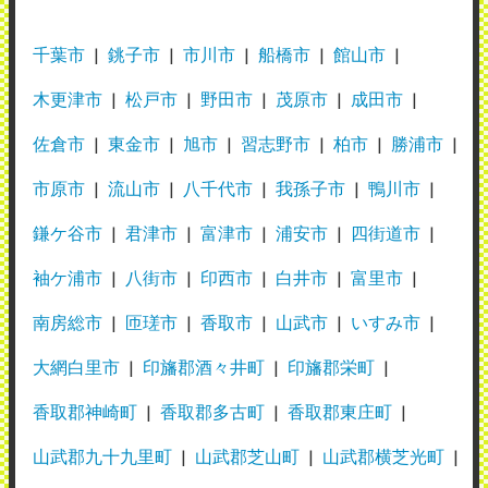
千葉市
銚子市
市川市
船橋市
館山市
木更津市
松戸市
野田市
茂原市
成田市
佐倉市
東金市
旭市
習志野市
柏市
勝浦市
市原市
流山市
八千代市
我孫子市
鴨川市
鎌ケ谷市
君津市
富津市
浦安市
四街道市
袖ケ浦市
八街市
印西市
白井市
富里市
南房総市
匝瑳市
香取市
山武市
いすみ市
大網白里市
印旛郡酒々井町
印旛郡栄町
香取郡神崎町
香取郡多古町
香取郡東庄町
山武郡九十九里町
山武郡芝山町
山武郡横芝光町