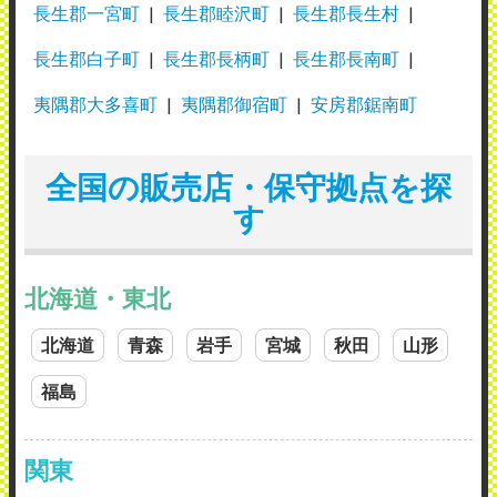
長生郡一宮町
長生郡睦沢町
長生郡長生村
長生郡白子町
長生郡長柄町
長生郡長南町
夷隅郡大多喜町
夷隅郡御宿町
安房郡鋸南町
全国の販売店・保守拠点を探
す
北海道・東北
北海道
青森
岩手
宮城
秋田
山形
福島
関東