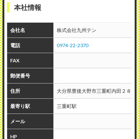
本社情報
会社名
株式会社九州テン
電話
0974-22-2370
FAX
郵便番号
住所
大分県豊後大野市三重町内田２８２
最寄り駅
三重町駅
メール
HP