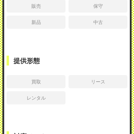
販売
保守
新品
中古
提供形態
買取
リース
レンタル