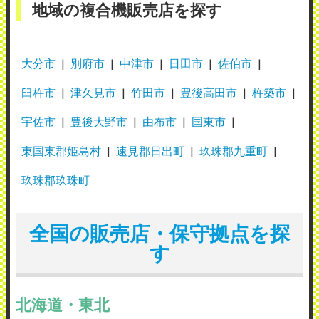
地域の複合機販売店を探す
大分市
別府市
中津市
日田市
佐伯市
臼杵市
津久見市
竹田市
豊後高田市
杵築市
宇佐市
豊後大野市
由布市
国東市
東国東郡姫島村
速見郡日出町
玖珠郡九重町
玖珠郡玖珠町
全国の販売店・保守拠点を探
す
北海道・東北