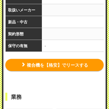
取扱いメーカー
新品・中古
契約形態
保守の有無
-
複合機を【格安】でリースする
業務