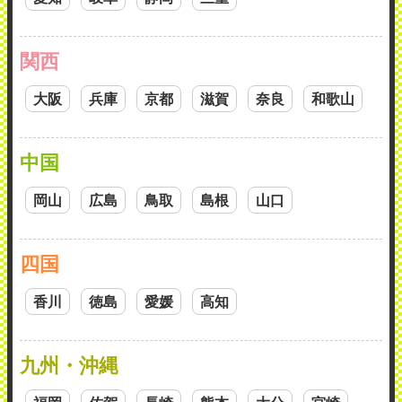
関西
大阪
兵庫
京都
滋賀
奈良
和歌山
中国
岡山
広島
鳥取
島根
山口
四国
香川
徳島
愛媛
高知
九州・沖縄