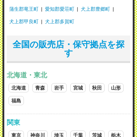
蒲生郡竜王町
愛知郡愛荘町
犬上郡豊郷町
犬上郡甲良町
犬上郡多賀町
全国の販売店・保守拠点を探
す
北海道・東北
北海道
青森
岩手
宮城
秋田
山形
福島
関東
東京
神奈川
埼玉
千葉
茨城
栃木