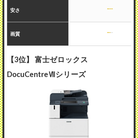
安さ
画質
【3位】 富士ゼロックス
DocuCentreⅦシリーズ