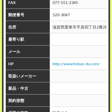
FAX
077-551-2345
郵便番号
520-3047
住所
滋賀県栗東市手原四丁目2番28号
最寄り駅
メール
HP
http://www.hobun-do.com/
取扱いメーカー
新品・中古
契約形態