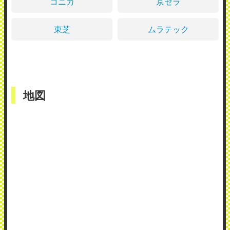
コニカ
京セラ
東芝
ムラテック
地図