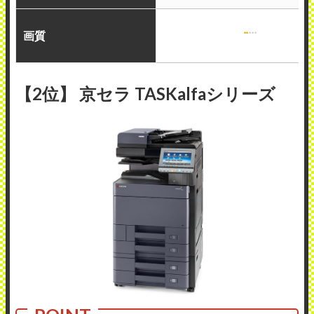
画質
【2位】 京セラ TASKalfaシリーズ