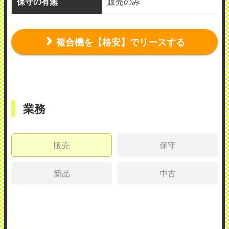
保守の有無
販売のみ
複合機を【格安】でリースする
業務
販売
保守
新品
中古