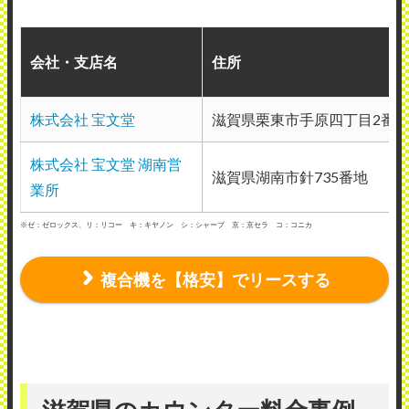
会社・支店名
住所
株式会社 宝文堂
滋賀県栗東市手原四丁目2番2
株式会社 宝文堂 湖南営
滋賀県湖南市針735番地
業所
※ゼ：ゼロックス、リ：リコー キ：キヤノン シ：シャープ 京：京セラ コ：コニカ
複合機を【格安】でリースする