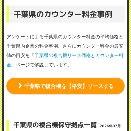
地域：千葉県 船橋市
千葉県のカウンター料金事例
複合機の調子が悪かったり、PCとの接続が
悪い時に電話連絡をすると、その日のうち
アンケートによる千葉県のカウンター料金の平均価格と
に対応してくれてとても助かっている。 修
千葉県内企業の料金事例、さらにカウンター料金の最安
理や工事の時も作業員だけではなく、担当
値の目安を「
千葉県の複合機リース価格とカウンター料
の営業マンも同席してくれてとても良い対
金
」ページで解説しています。
応をしてくれている。 定期メンテナンスに
ついても担当から連絡が来て速やかに対応
してくれている。
千葉県で複合機を【格安】リースする
（業種：医療、介護、福祉）
2026年3月22日投稿
千葉県の複合機保守拠点一覧
2026年07月