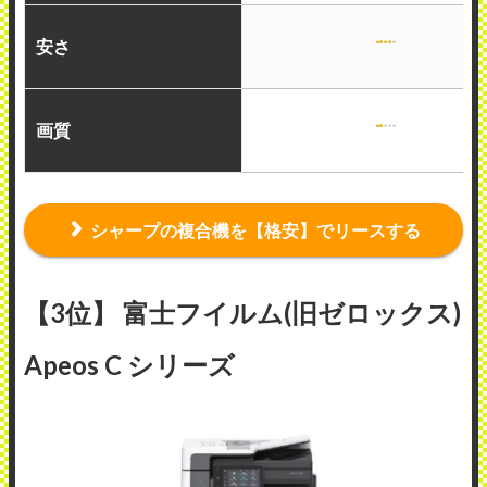
安さ
画質
シャープの複合機を【格安】でリースする
【3位】 富士フイルム(旧ゼロックス)
Apeos C シリーズ