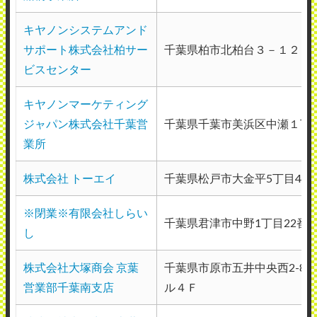
て、事前にもう少し詳しい案内があるとよ
キヤノンシステムアンド
り助かると思います。
サポート株式会社柏サー
千葉県柏市北柏台３－１２
（業種：協会）
ビスセンター
2026年2月11日投稿
キヤノンマーケティング
ジャパン株式会社千葉営
千葉県千葉市美浜区中瀬１丁
業所
株式会社 トーエイ
千葉県松戸市大金平5丁目412
※閉業※有限会社しらい
千葉県君津市中野1丁目22番1
し
株式会社大塚商会 京葉
千葉県市原市五井中央西2-8-3
営業部千葉南支店
ル４Ｆ