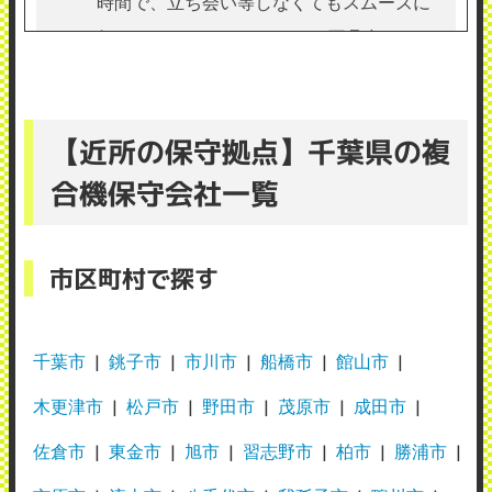
時間で、立ち会い等しなくてもスムーズに
行ってくれる。 ちょっとした不具合や、ス
タッフで解決できないことをサッと直して
くれる。 ただ、いつも来てくれる方が毎回
【近所の保守拠点】千葉県の複
タバコ臭い。医療の現場なのでできるだけ
控えてほしい。
合機保守会社一覧
（業種：医療）
2026年7月14日投稿
市区町村で探す
千葉市
銚子市
市川市
船橋市
館山市
木更津市
松戸市
野田市
茂原市
成田市
株式会社東総理工飯倉営業所
佐倉市
東金市
旭市
習志野市
柏市
勝浦市
使用メーカー：リコー
地域：千葉県山武市