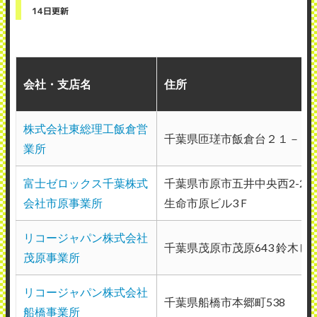
14日更新
京セラドキュメントソリューションズジャ
パン株式会社千葉事業所・保守拠点
会社・支店名
住所
使用メーカー：京セラ
地域：千葉県香取市
株式会社東総理工飯倉営
定期的にメンテナンスに来ていただいてお
千葉県匝瑳市飯倉台２１－６
業所
り、日常的な使用においては大きな問題は
なく、安心してプリンターを利用できてい
富士ゼロックス千葉株式
千葉県市原市五井中央西2-21-
ます。 担当者の説明も比較的わかりやす
会社市原事業所
生命市原ビル3Ｆ
く、基本的な対応には満足しています。 た
リコージャパン株式会社
だし、機械に不具合が発生した際、連絡し
千葉県茂原市茂原643 鈴木ビ
茂原事業所
てから実際の対応までに少し時間がかかる
ことがあり、その点は改善してほしいと感
リコージャパン株式会社
千葉県船橋市本郷町538
船橋事業所
じます。 また、消耗品の交換時期につい