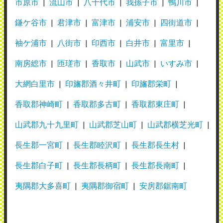
市原市
流山市
八千代市
我孫子市
鴨川市
担当者にすぐに連絡がつくところが良いで
鎌ケ谷市
君津市
富津市
浦安市
四街道市
す。対応も早いです。 最近はコピー機から
袖ケ浦市
八街市
印西市
白井市
富里市
もメンテナンスや故障修理の対応依頼が24
南房総市
匝瑳市
香取市
山武市
いすみ市
時間できるようになり、より便利になりま
した。 トナーも自動発注で注文漏れがな
大網白里市
印旛郡酒々井町
印旛郡栄町
く、大変助かります。
香取郡神崎町
香取郡多古町
香取郡東庄町
（業種：建設）
山武郡九十九里町
山武郡芝山町
山武郡横芝光町
2026年5月25日投稿
長生郡一宮町
長生郡睦沢町
長生郡長生村
長生郡白子町
長生郡長柄町
長生郡長南町
夷隅郡大多喜町
夷隅郡御宿町
安房郡鋸南町
株式会社大塚商会 京葉営業部船橋支店
使用メーカー：リコー