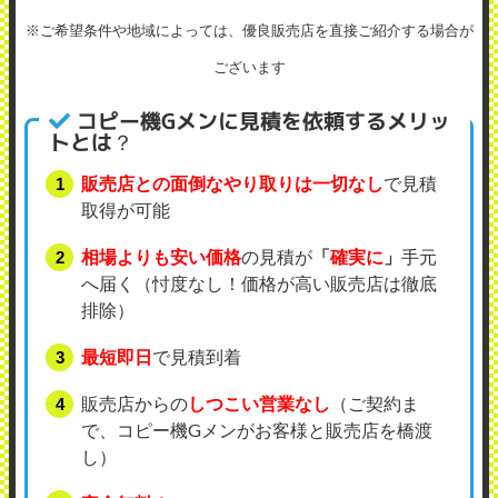
※ご希望条件や地域によっては、優良販売店を直接ご紹介する場合が
ございます
コピー機Gメンに見積を依頼するメリッ
トとは？
販売店との面倒なやり取りは一切なし
で見積
取得が可能
相場よりも安い価格
の見積が
「
確実に
」
手元
へ届く（忖度なし！価格が高い販売店は徹底
排除）
最短即日
で見積到着
販売店からの
しつこい営業なし
（ご契約ま
で、コピー機Gメンがお客様と販売店を橋渡
し）