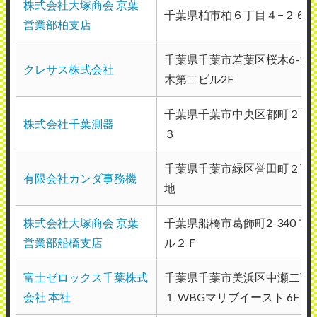
株式会社大塚商会 京葉
千葉県柏市柏６丁目４−２６
営業部柏支店
千葉県千葉市若葉区桜木6-19-
クレサス株式会社
木第二ビル2F
千葉県千葉市中央区都町２丁
株式会社千葉測器
３
千葉県千葉市緑区誉田町２丁
有限会社カンダ事務機
地
株式会社大塚商会 京葉
千葉県船橋市葛飾町2-340 フ
営業部船橋支店
ル２Ｆ
富士ゼロックス千葉株式
千葉県千葉市美浜区中瀬二丁
会社 本社
１ WBGマリブイースト 6F