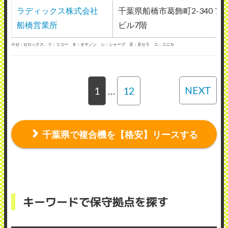
ラディックス株式会社
千葉県船橋市葛飾町2-340 フ
船橋営業所
ビル7階
※ゼ：ゼロックス、リ：リコー キ：キヤノン シ：シャープ 京：京セラ コ：コニカ
NEXT
1
…
12
千葉県で複合機を【格安】リースする
キーワードで保守拠点を探す