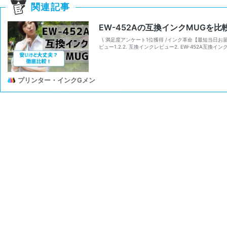
関連記事
EW-452Aの互換インクMUGを
\ 満足度アンケート1位獲得 /インク革命【最短当日お届け】互
ビュー1.2.2. 互換インクレビュー2. EW-452A互換イン
プリンター・インクGメン