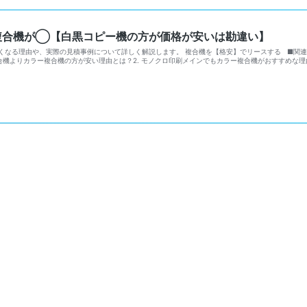
複合機が◯【白黒コピー機の方が価格が安いは勘違い】
なる理由や、実際の見積事例について詳しく解説します。 複合機を【格安】でリースする ■関連記
複合機よりカラー複合機の方が安い理由とは？2. モノクロ印刷メインでもカラー複合機がおすすめな理由