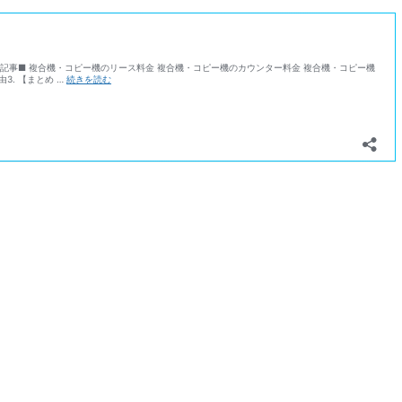
事■ 複合機・コピー機のリース料金 複合機・コピー機のカウンター料金 複合機・コピー機
モ
3. 【まとめ …
続きを読む
ノ
ク
ロ
し
か
使
わ
な
く
て
も
カ
ラ
ー
複
合
機
が
◯【白
黒
コ
ピ
ー
機
の
方
が