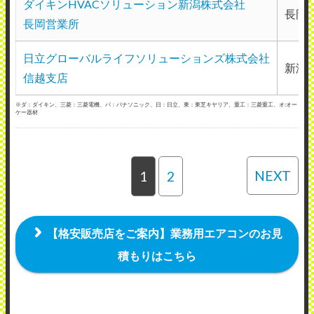
ダイキンHVACソリューション新潟株式会社
長岡
長岡営業所
日立グローバルライフソリューションズ株式会社
新潟県
信越支店
※ダ：ダイキン、三菱：三菱電機、パ：パナソニック、日：日立、東：東芝キヤリア、重工：三菱重工、オ:オー
ケー器材
NEXT
1
2
【格安販売店をご案内】業務用エアコンのお見
積もりはこちら