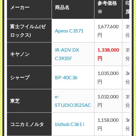
参考価格
印刷
メーカー
商品名
※
度
富士フイルム(ゼ
1,677,600
35枚
Apeos C3571
ロックス)
円
分
iR-ADV DX
1,338,000
35枚
キヤノン
C3935F
円
分
1,035,000
36枚
シャープ
BP-40C36
円
分
e-
1,032,000
35枚
東芝
STUDIO3525AC
円
分
1,158,000
36枚
コニカミノルタ
bizhub C361 i
円
分