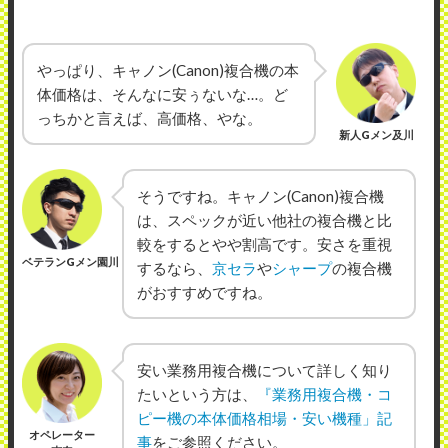
やっぱり、キャノン(Canon)複合機の本
体価格は、そんなに安ぅないな…。ど
っちかと言えば、高価格、やな。
新人Gメン及川
そうですね。キャノン(Canon)複合機
は、スペックが近い他社の複合機と比
較をするとやや割高です。安さを重視
ベテランGメン園川
するなら、
京セラ
や
シャープ
の複合機
がおすすめですね。
安い業務用複合機について詳しく知り
たいという方は、
『業務用複合機・コ
ピー機の本体価格相場・安い機種」記
オペレーター
事
をご参照ください。