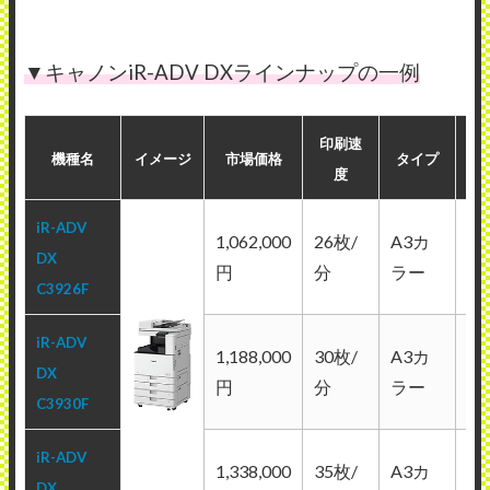
▼キャノンiR-ADV DXラインナップの一例
印刷速
カ
機種名
イメージ
市場価格
タイプ
度
iR-ADV
1,062,000
26枚/
A3カ
白
DX
円
分
ラー
ラ
C3926F
iR-ADV
1,188,000
30枚/
A3カ
白
DX
円
分
ラー
ラ
C3930F
iR-ADV
1,338,000
35枚/
A3カ
白
DX