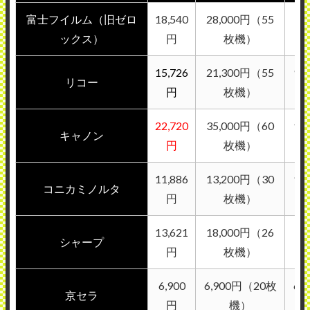
富士フイルム（旧ゼロ
18,540
28,000円（55
12
ックス）
円
枚機）
15,726
21,300円（55
9,
リコー
円
枚機）
22,720
35,000円（60
9,
キャノン
円
枚機）
11,886
13,200円（30
9,
コニカミノルタ
円
枚機）
13,621
18,000円（26
10
シャープ
円
枚機）
6,900
6,900円（20枚
6,
京セラ
円
機）