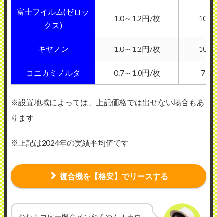
富士フイルム(ゼロッ
1.0～1.2円/枚
10～
クス)
キヤノン
1.0～1.2円/枚
10～
コニカミノルタ
0.7～1.0円/枚
7～
※設置地域によっては、上記価格では出せない場合もあ
ります
※上記は2024年の実績平均値です
複合機を【格安】でリースする
おお！コピー機Ｇメンやるやん！カウ