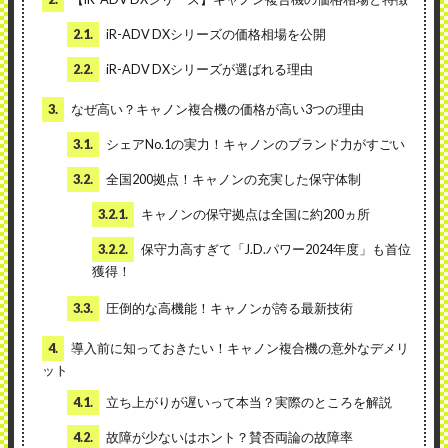
2.1.
iR-ADV DXシリーズの価格相場を公開
2.2.
iR-ADV DXシリーズが選ばれる理由
3.
なぜ高い？キャノン複合機の価格が高い3つの理由
3.1.
シェアNo.1の実力！キャノンのブランド力がすごい
3.2.
全国200拠点！キャノンの充実した保守体制
3.2.1.
キャノンの保守拠点は全国に約200ヵ所
3.2.2.
保守力高すぎて「J.D.パワー2024年度」も首位
獲得！
3.3.
圧倒的な高機能！キャノンが誇る最新技術
4.
導入前に知っておきたい！キャノン複合機の意外なデメリ
ット
4.1.
立ち上がりが遅いって本当？実際のところを解説
4.2.
故障が少ないはホント？賛否両論の故障率