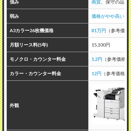
強み
画質
、保守の品質
弱み
価格がやや高い
A3カラー26枚機価格
81万円
（参考価格
月額リース料(5年)
15,100円
モノクロ・カウンター料金
1.2円
（参考価格）
カラー・カウンター料金
12円
（参考価格）
外観