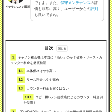
ですよ。また、
保守メンテナンス
の評
ベテランGメン園川
価も非常に高く、ユーザーからの
評判
も良いですね。
目次
1.
キャノン複合機は本当に「高い」のか？価格・リース・カ
ウンター料金を徹底検証
1.1.
本体価格はやや高い
1.2.
リース料金もやや高め
1.3.
カウンター料金も安くはない
1.3.1.
コピー機Gメン提携店によるカウンター料金例
を公開！
2.
【iR-ADV DXシリーズ】キャノン複合機の価格相場と特徴