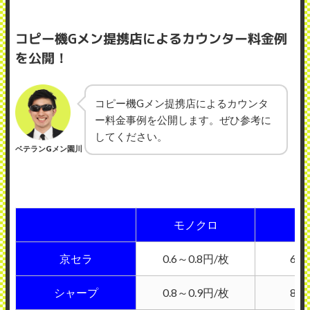
コピー機Gメン提携店によるカウンター料金例
を公開！
コピー機Gメン提携店によるカウンタ
ー料金事例を公開します。ぜひ参考に
してください。
ベテランGメン園川
モノクロ
カ
京セラ
0.6～0.8円/枚
6～
シャープ
0.8～0.9円/枚
8～