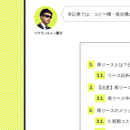
本記事では、コピー機・複合機
ベテランGメン園川
再リースとは？
1.
リース以外
1.1.
【注意】再リー
2.
再リース中
2.1.
再リースのメリ
3.
1. 初期コ
3.1.