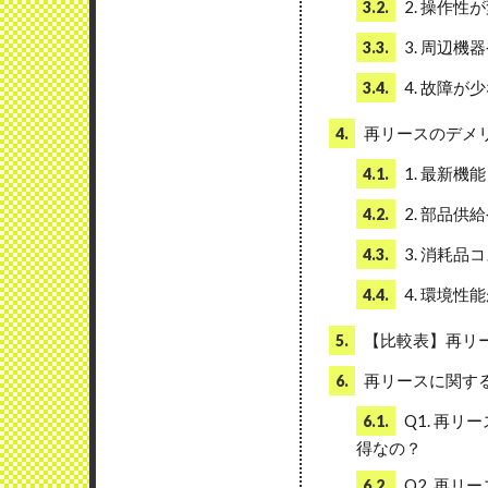
2. 操作
3.2.
3. 周辺
3.3.
4. 故障が
3.4.
再リースのデメ
4.
1. 最新
4.1.
2. 部品供
4.2.
3. 消耗品
4.3.
4. 環境
4.4.
【比較表】再リ
5.
再リースに関す
6.
Q1. 再
6.1.
得なの？
Q2. 再
6.2.