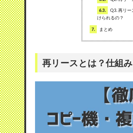
Q3. 再
6.3.
けられるの？
まとめ
7.
再リースとは？仕組