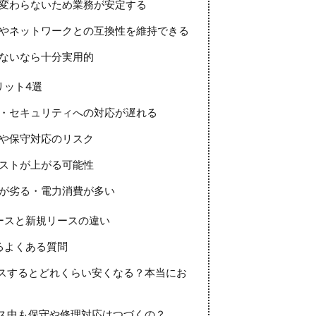
性が変わらないため業務が安定する
機器やネットワークとの互換性を維持できる
少ないなら十分実用的
リット4選
機能・セキュリティへの対応が遅れる
給や保守対応のリスク
コストが上がる可能性
性能が劣る・電力消費が多い
ースと新規リースの違い
るよくある質問
リースするとどれくらい安くなる？本当にお
リース中も保守や修理対応はつづくの？