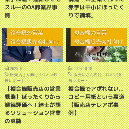
スルーのOA卸業界事
赤字は中小にぼったく
情
りで補填」
複合機の営業
複合機の営業
複合機販売会社向け
複合機販売会社向け
2025.10.22
2025.10.18
販売店さん向け！Gメン独
販売店さん向け！Gメン独
自レポート
自レポート
【複合機販売店の営業
複合機でアポれない…
戦略】ぼったくりから
コピー用紙という裏道
継続評価へ！紳士が語
【販売店テレアポ事
るソリューション営業
例】
の真髄