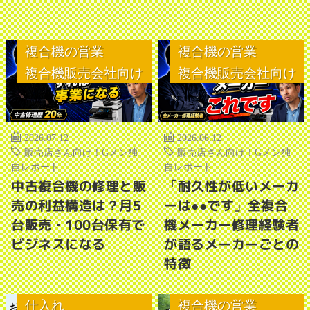
複合機の営業
複合機の営業
複合機販売会社向け
複合機販売会社向け
2026.07.12
2026.06.12
販売店さん向け！Gメン独
販売店さん向け！Gメン独
自レポート
自レポート
中古複合機の修理と販
「耐久性が低いメーカ
売の利益構造は？月5
ーは●●です」全複合
台販売・100台保有で
機メーカー修理経験者
ビジネスになる
が語るメーカーごとの
特徴
仕入れ
複合機の営業