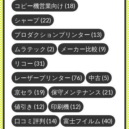
コピー機営業向け
(18)
シャープ
(22)
プロダクションプリンター
(13)
ムラテック
(2)
メーカー比較
(9)
リコー
(31)
レーザープリンター
(76)
中古
(5)
京セラ
(19)
保守メンテナンス
(21)
値引き
(12)
印刷機
(12)
口コミ評判
(14)
富士フイルム
(40)