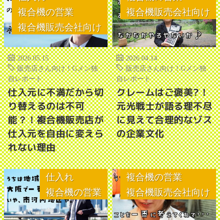
複合機の営業
複合機販売会社向け
複合機販売会社向け
2026.05.15
2026.04.14
販売店さん向け！Gメン独
販売店さん向け！Gメン独
自レポート
自レポート
仕入元に不満だから切
クレームはご褒美?！
り替えるのは不可
元光戦士が語る理不尽
能？！複合機販売店が
に見えて合理的なゾス
仕入元を自由に変えら
の企業文化
れない理由
仕入れ
複合機の営業
複合機の営業
複合機販売会社向け