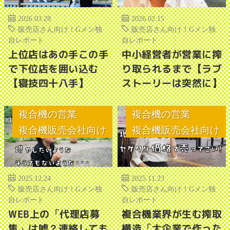
2026.03.28
2026.02.15
販売店さん向け！Gメン独
販売店さん向け！Gメン独
自レポート
自レポート
上位店はあの手この手
中小経営者が営業に搾
で下位店を囲い込む
り取られるまで【ラブ
【寝技四十八手】
ストーリーは突然に】
複合機の営業
複合機の営業
複合機販売会社向け
複合機販売会社向け
2025.12.24
2025.11.23
販売店さん向け！Gメン独
販売店さん向け！Gメン独
自レポート
自レポート
WEB上の「代理店募
複合機業界が生む搾取
集」は嘘？連絡しても
構造「大企業で作った