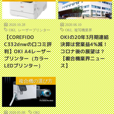
2020.10.28
2020.06.10
OKI
,
レーザープリンター
OKI
,
複写機業界
【COREFIDO
OKIの20年3月期連結
C332dnwの口コミ評
決算は営業益4%減！
判】OKI A4レーザー
コロナ後の展望は？
プリンター（カラー
【複合機業界ニュー
LEDプリンター）
ス】
複合機の選び方
2020.05.08
OKI