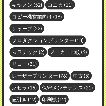
キヤノン
(52)
コニカ
(11)
コピー機営業向け
(18)
シャープ
(22)
プロダクションプリンター
(13)
ムラテック
(2)
メーカー比較
(9)
リコー
(31)
レーザープリンター
(76)
中古
(5)
京セラ
(19)
保守メンテナンス
(21)
値引き
(12)
印刷機
(12)