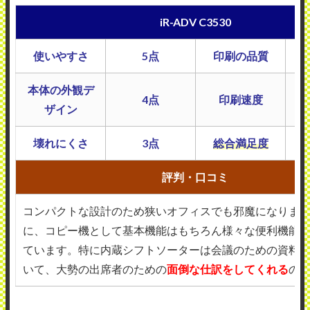
iR-ADV C3530
使いやすさ
5点
印刷の品質
本体の外観デ
4点
印刷速度
ザイン
壊れにくさ
3点
総合満足度
評判・口コミ
コンパクトな設計のため狭いオフィスでも邪魔になりま
に、コピー機として基本機能はもちろん様々な便利機能
ています。特に内蔵シフトソーターは会議のための資料
いて、大勢の出席者のための
面倒な仕訳をしてくれる
の