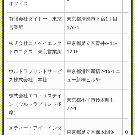
オフィス
有限会社ダイトー 東京
東京都清瀬市下宿1丁目
営業所
176-1
株式会社ニチベイエレク
東京都足立区青井6-11-
トロニクス 東京営業所
12 1F
ウルトラプリントサービ
東京都港区新橋2-16-1 ニ
ス株式会社 本社
ュー新橋ビル9F
株式会社エコ・サステイ
東京都小平市鈴木町1-
ン（ウルトラプリント多
72-1
摩）
㈱ティー・アイ・インタ
東京都足立区保木間3-
070