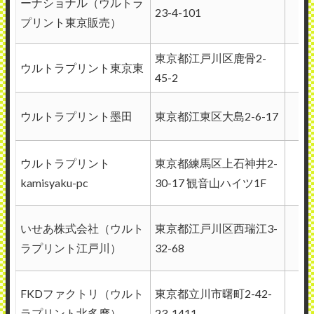
ーナショナル（ウルトラ
23-4-101
直
プリント東京販売）
東京都江戸川区鹿骨2-
ウルトラプリント東京東
45-2
ウルトラプリント墨田
東京都江東区大島2-6-17
ウルトラプリント
東京都練馬区上石神井2-
kamisyaku-pc
30-17 観音山ハイツ1F
いせあ株式会社（ウルト
東京都江戸川区西瑞江3-
ラプリント江戸川）
32-68
FKDファクトリ（ウルト
東京都立川市曙町2-42-
ラプリント北多摩）
23-1411