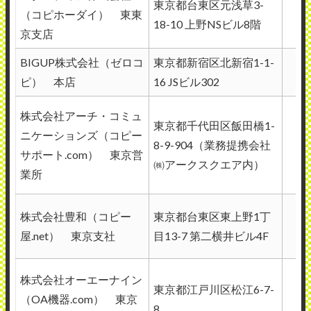
東京都台東区元浅草3-
（コピホーダイ） 東東
18-10 上野NSビル8階
京支店
BIGUP株式会社（ゼロコ
東京都新宿区北新宿1-1-
ピ） 本店
16 JSビル302
株式会社アーチ・コミュ
東京都千代田区飯田橋1-
ニケーションズ（コピー
8-9-904（業務提携会社
サポート.com） 東京営
㈱アークスクエア内）
業所
株式会社豊和（コピー
東京都台東区東上野1丁
屋.net） 東京支社
目13-7 第二横井ビル4F
株式会社オーエーナイン
東京都江戸川区松江6-7-
（OA機器.com） 東京
8