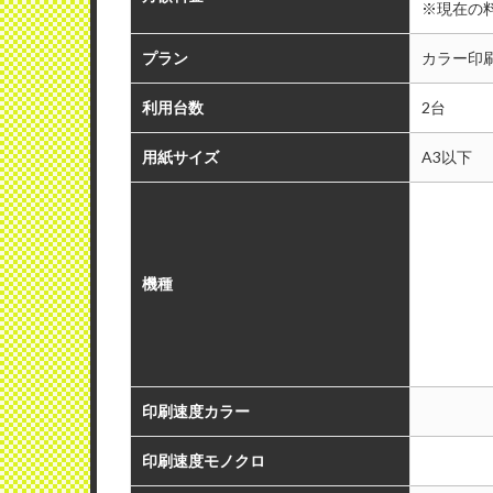
※現在の
プラン
カラー印
利用台数
2台
用紙サイズ
A3以下
機種
印刷速度カラー
印刷速度モノクロ