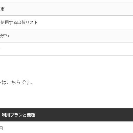
東市
で使用する出荷リスト
続中）
☆
ンはこちらです。
利用プランと機種
円