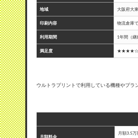
地域
大阪府大
印刷内容
物流倉庫
利用期間
1年間（継
満足度
★★★★
ウルトラプリントで利用している機種やプラ
月額3.5万
月額料金