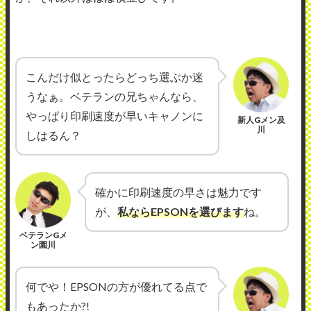
こんだけ似とったらどっち選ぶか迷
うなぁ。ベテランの兄ちゃんなら、
やっぱり印刷速度が早いキャノンに
新人Gメン及
川
しはるん？
確かに印刷速度の早さは魅力です
が、
私ならEPSONを選びます
ね。
ベテランGメ
ン園川
何でや！EPSONの方が優れてる点で
もあったか?!