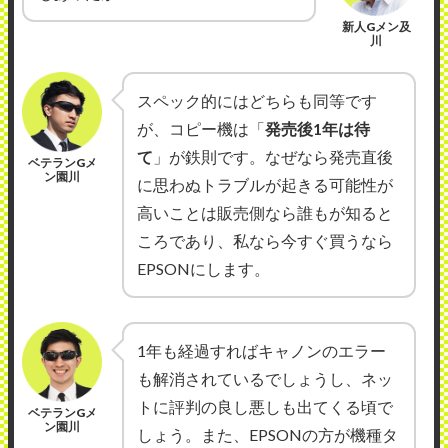
新人Gメン及
川
スペック的にはどちらも同等です
が、コピー機は「
発売後1年は待
て
」が鉄則です。なぜなら発売直後
ベテランGメ
ン園川
に思わぬトラブルが起きる可能性が
高いことは販売側なら誰もが知ると
ころであり、私なら今すぐ買うなら
EPSONにします。
1年も経過すればキャノンのエラー
も解消されているでしょうし、ネッ
トに評判の良し悪しも出てくる頃で
ベテランGメ
ン園川
しょう。また、EPSONの方が機種タ