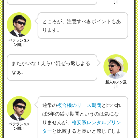
川
ところが、注意すべきポイントもあ
ります。
ベテランGメ
ン園川
またかいな！えらい混ぜっ返しよる
なぁ。
新人Gメン及
川
通常の
複合機のリース期間
と比べれ
ば5年の縛り期間というのは気にな
りませんが、
格安系レンタルプリン
ベテランGメ
ン園川
ター
と比較すると長いと感じてしま