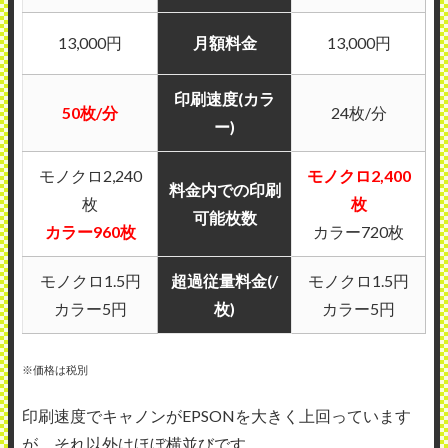
13,000円
月額料金
13,000円
印刷速度(カラ
50枚/分
24枚/分
ー)
モノクロ2,240
モノクロ2,400
料金内での印刷
枚
枚
可能枚数
カラー960枚
カラー720枚
モノクロ1.5円
超過従量料金(/
モノクロ1.5円
カラー5円
枚)
カラー5円
※価格は税別
印刷速度でキャノンがEPSONを大きく上回っています
が、それ以外はほぼ横並びです。