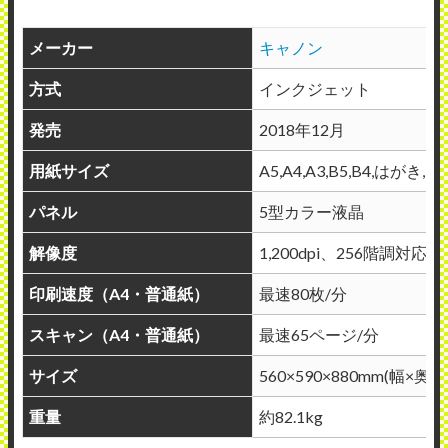
メーカー
キャノン
方式
インクジェット
発売
2018年12月
用紙サイズ
A5,A4,A3,B5,B4,はがき,
パネル
5型カラー液晶
解像度
1,200dpi、256階調対応
印刷速度（A4・普通紙）
最速80枚/分
スキャン（A4・普通紙）
最速65ページ/分
サイズ
560×590×880mm(幅×奥
重量
約82.1kg