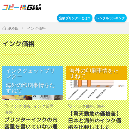
定額プリンターとは？
レンタルランキング
インク価格
HOME
インク価格
インクジェットプリ
海外の印刷事情をた
ンター
ずねて
海外の印刷事情をた
ずねて
インク価格
,
インク業界
,
インク価格
,
海外
海外
【驚天動地の価格差】
プリンターインクの内
日本と海外のインク価
容量を書いていない理
格を比較しました