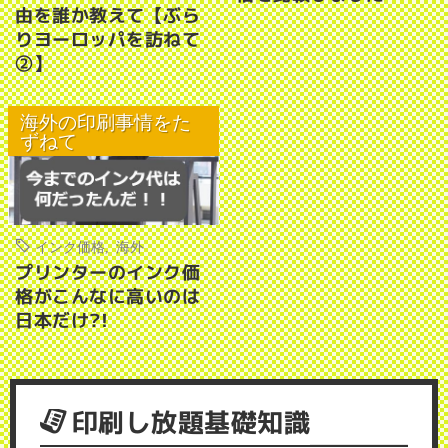
由を誰か教えて【ぶら
りヨーロッパを訪ねて
②】
海外の印刷事情をた
ずねて
インク価格
,
海外
プリンターのインク価
格がこんなに高いのは
日本だけ?!
印刷し放題基礎知識