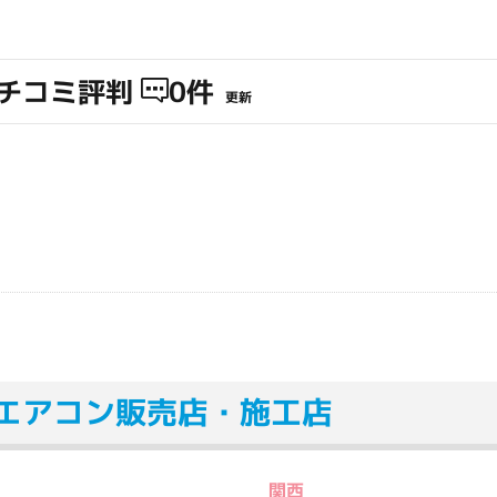
チコミ評判
0件
更新
エアコン販売店・施工店
関西