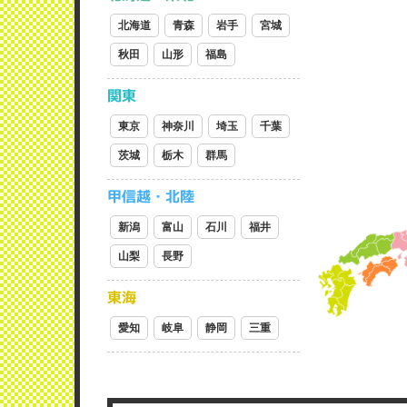
北海道
青森
岩手
宮城
秋田
山形
福島
関東
東京
神奈川
埼玉
千葉
茨城
栃木
群馬
甲信越・北陸
新潟
富山
石川
福井
山梨
長野
東海
愛知
岐阜
静岡
三重