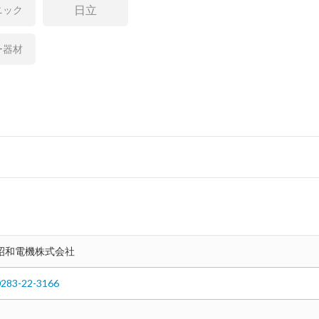
日立
ニック
ー器材
昭和電機株式会社
0283-22-3166