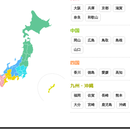
大阪
兵庫
京都
滋賀
奈良
和歌山
中国
岡山
広島
鳥取
島根
山口
四国
香川
徳島
愛媛
高知
九州・沖縄
福岡
佐賀
長崎
熊本
大分
宮崎
鹿児島
沖縄