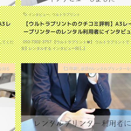
インタビュー
,
ウルトラプリント
A3レ
【ウルトラプリントのクチコミ評判】A3レ
ープリンターのレンタル利用者にインタビ
してくだ
050-7302-3757 【ウルトラプリント☎】 ウルトラプリントで
安】レンタルする インタビュー回 […]
を知る
印刷し放題のレンタルプリンターを