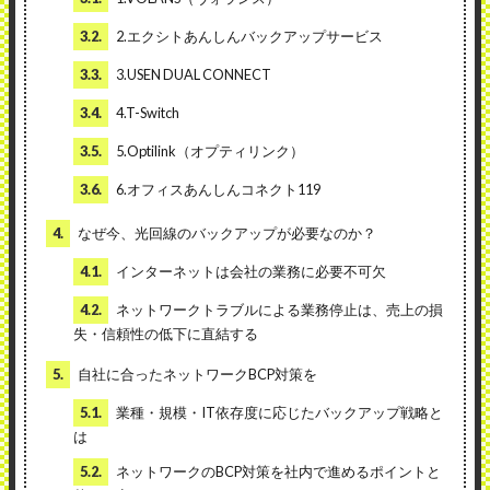
3.2.
2.エクシトあんしんバックアップサービス
3.3.
3.USEN DUAL CONNECT
3.4.
4.T-Switch
3.5.
5.Optilink（オプティリンク）
3.6.
6.オフィスあんしんコネクト119
4.
なぜ今、光回線のバックアップが必要なのか？
4.1.
インターネットは会社の業務に必要不可欠
4.2.
ネットワークトラブルによる業務停止は、売上の損
失・信頼性の低下に直結する
5.
自社に合ったネットワークBCP対策を
5.1.
業種・規模・IT依存度に応じたバックアップ戦略と
は
5.2.
ネットワークのBCP対策を社内で進めるポイントと