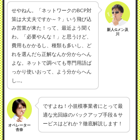
せやねん。「ネットワークのBCP対
策は大丈夫ですか～？」いう飛び込
み営業が来た！って、最近よう聞く
新人Gメン及
川
わ。「必要やんな！」と思うけど、
費用もかかるし、種類も多いし、ど
れを選んだら正解なんか分からへん
よな。ネットで調べても専門用語ば
っかり使いおって、よう分からへん
し…。
ですよね！小規模事業者にとって最
適な光回線のバックアップ手段＆サ
ービスはどれか？徹底解説します！
オペレーター
杏奈