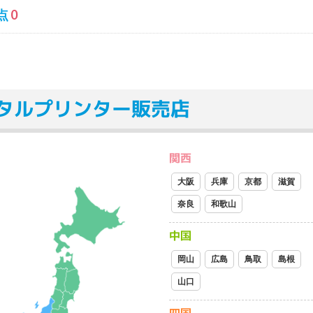
点
0
タルプリンター販売店
関西
大阪
兵庫
京都
滋賀
奈良
和歌山
中国
岡山
広島
鳥取
島根
山口