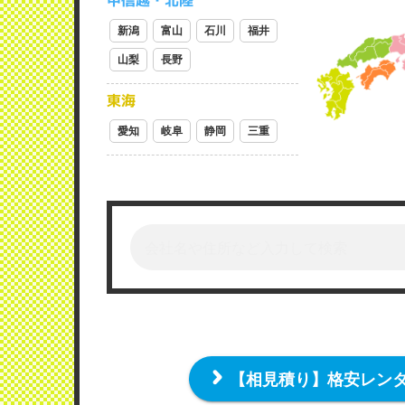
甲信越・北陸
新潟
富山
石川
福井
山梨
長野
東海
愛知
岐阜
静岡
三重
【相見積り】格安レン