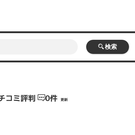
検索
チコミ評判
0件
更新