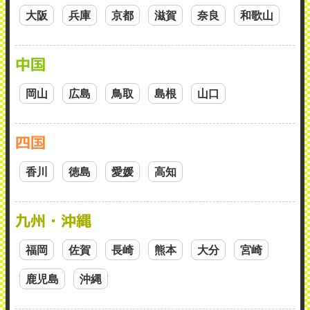
大阪
兵庫
京都
滋賀
奈良
和歌山
中国
岡山
広島
鳥取
島根
山口
四国
香川
徳島
愛媛
高知
九州・沖縄
福岡
佐賀
長崎
熊本
大分
宮崎
鹿児島
沖縄