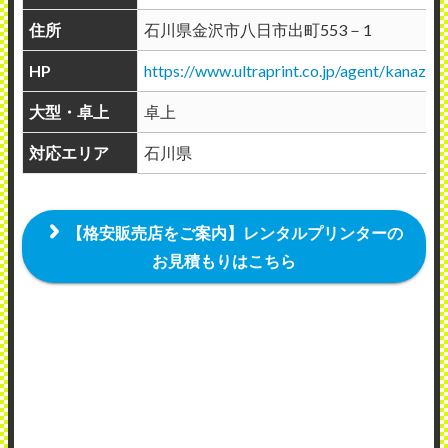
住所
石川県金沢市八日市出町553－1
HP
https://www.ultraprint.co.jp/agent/kanazaw
大型・卓上
卓上
対応エリア
石川県
【格安販売店をご案内】レンタルプリンターの
お見積もりはこちら