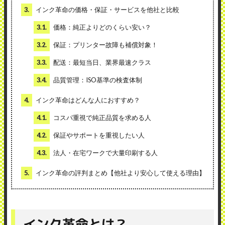
3.
インク革命の価格・保証・サービスを他社と比較
3.1.
価格：純正よりどのくらい安い？
3.2.
保証：プリンター故障も補償対象！
3.3.
配送：最短当日、業界最速クラス
3.4.
品質管理：ISO基準の検査体制
4.
インク革命はどんな人におすすめ？
4.1.
コスパ重視で純正品質を求める人
4.2.
保証やサポートを重視したい人
4.3.
法人・在宅ワークで大量印刷する人
5.
インク革命の評判まとめ【他社より安心して使える理由】
インク革命とは？