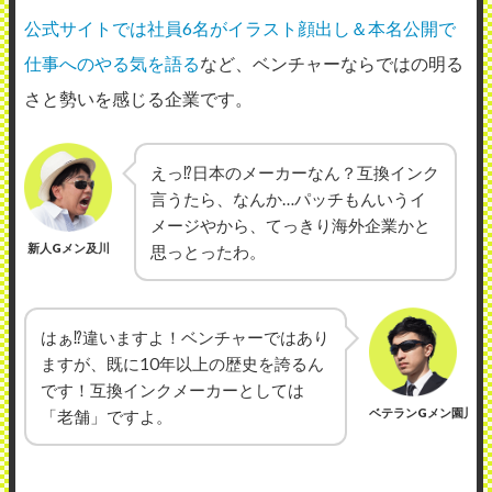
公式サイトでは社員6名がイラスト顔出し＆本名公開で
仕事へのやる気を語る
など、ベンチャーならではの明る
さと勢いを感じる企業です。
えっ⁉日本のメーカーなん？互換インク
言うたら、なんか…パッチもんいうイ
メージやから、てっきり海外企業かと
新人Gメン及川
思っとったわ。
はぁ⁉違いますよ！ベンチャーではあり
ますが、既に10年以上の歴史を誇るん
です！互換インクメーカーとしては
ベテランGメン園川
「老舗」ですよ。