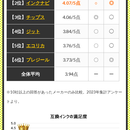
【2位】
インクナビ
4.07/5点
○
◎
【3位】
チップス
4.06/5点
◎
◯
【4位】
ジット
3.84/5点
〇
◯
【5位】
エコリカ
3.76/5点
〇
◯
【6位】
プレジール
3.73/5点
〇
◎
全体平均
3.94点
ー
ー
※10社以上の回答があったメーカーのみ比較。2023年集計アンケー
トより。