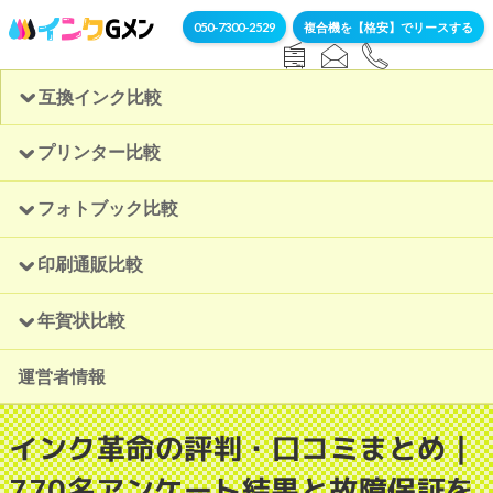
050-7300-2529
複合機を【格安】でリースする
互換インク比較
プリンター比較
フォトブック比較
印刷通販比較
年賀状比較
運営者情報
インク革命の評判・口コミまとめ｜
770名アンケート結果と故障保証を