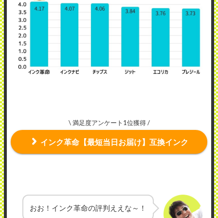
\ 満足度アンケート1位獲得 /
インク革命【最短当日お届け】互換インク
おお！インク革命の評判ええな～！