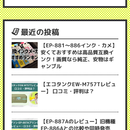
最近の投稿
【EP-881～886インク・カメ】
安くておすすめは高品質互換イ
ンク！画質なら純正、安物はギ
ャンブル
【エコタンクEW-M757Tレビュ
ー】 口コミ・評判は？
【EP-887Aのレビュー】旧機種
EP-886Aとの比較や同時発売