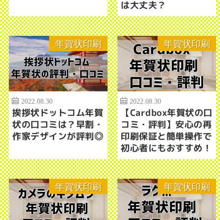
は大丈夫？
年賀状印刷
年賀状印刷
2022.08.30
2022.08.30
挨拶状ドットコム年賀
【Cardbox年賀状の口
状の口コミは？早割・
コミ・評判】安心の再
作家デザインが評判◎
印刷保証と簡単操作で
初心者にもおすすめ！
年賀状印刷
年賀状印刷