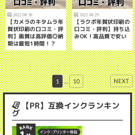
2022.08.30
2022.08.29
【カメラのキタムラ年
【ラクポ年賀状印刷の
賀状印刷の口コミ・評
口コミ・評判】持ち込
判】画質は高評価◎納
みOK！高品質で安い
期は最短1時間！？
NEXT
1
…
10
【PR】互換インクランキン
グ