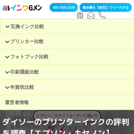
050-7300-2529
複合機を【格安】でリースする
互換インク比較
プリンター比較
フォトブック比較
印刷通販比較
年賀状比較
運営者情報
ダイソーのプリンターインクの評判
を調査【エプソン・キヤノン】