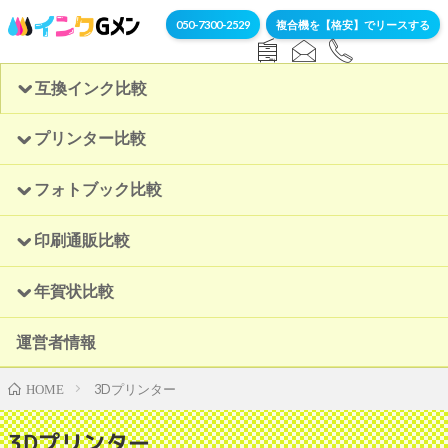
050-7300-2529
複合機を【格安】でリースする
互換インク比較
プリンター比較
フォトブック比較
印刷通販比較
年賀状比較
運営者情報
3Dプリンター
HOME
3Dプリンター