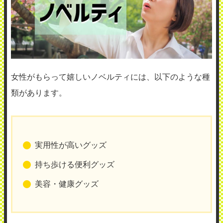
女性がもらって嬉しいノベルティには、以下のような種
類があります。
実用性が高いグッズ
持ち歩ける便利グッズ
美容・健康グッズ