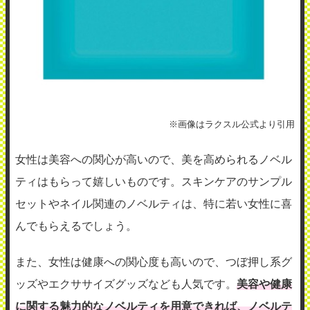
※画像はラクスル公式より引用
女性は美容への関心が高いので、美を高められるノベル
ティはもらって嬉しいものです。スキンケアのサンプル
セットやネイル関連のノベルティは、特に若い女性に喜
んでもらえるでしょう。
また、女性は健康への関心度も高いので、つぼ押し系グ
ッズやエクササイズグッズなども人気です。
美容や健康
に関する魅力的なノベルティを用意できれば、ノベルテ