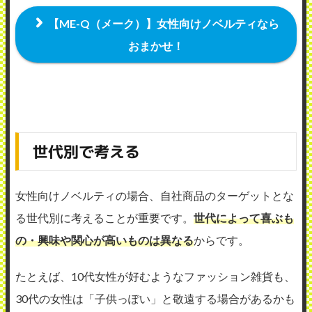
【ME-Q（メーク）】女性向けノベルティなら
おまかせ！
世代別で考える
女性向けノベルティの場合、自社商品のターゲットとな
る世代別に考えることが重要です。
世代によって喜ぶも
の・興味や関心が高いものは異なる
からです。
たとえば、10代女性が好むようなファッション雑貨も、
30代の女性は「子供っぽい」と敬遠する場合があるかも