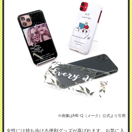
※画像はME-Q（メーク）公式より引用
女性には持ち歩ける便利グッズが喜ばれます。お気に入