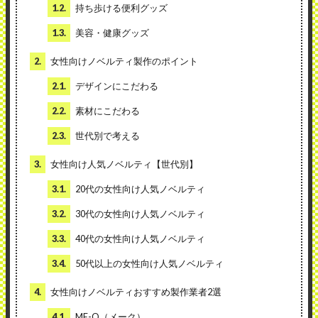
1.2.
持ち歩ける便利グッズ
1.3.
美容・健康グッズ
2.
女性向けノベルティ製作のポイント
2.1.
デザインにこだわる
2.2.
素材にこだわる
2.3.
世代別で考える
3.
女性向け人気ノベルティ【世代別】
3.1.
20代の女性向け人気ノベルティ
3.2.
30代の女性向け人気ノベルティ
3.3.
40代の女性向け人気ノベルティ
3.4.
50代以上の女性向け人気ノベルティ
4.
女性向けノベルティおすすめ製作業者2選
4.1.
ME-Q（メーク）