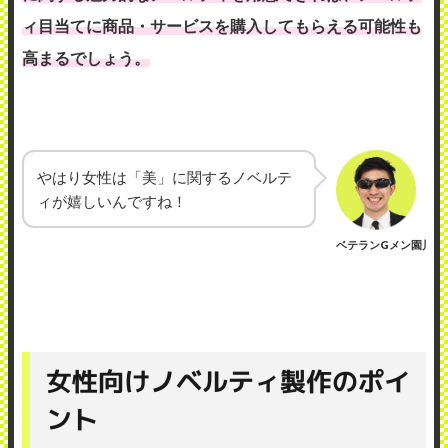
ィ目当てに商品・サービスを購入してもらえる可能性も
高まるでしょう。
やはり女性は「美」に関するノベルテ
ィが嬉しいんですね！
ベテランGメン園川
女性向けノベルティ製作のポイ
ント