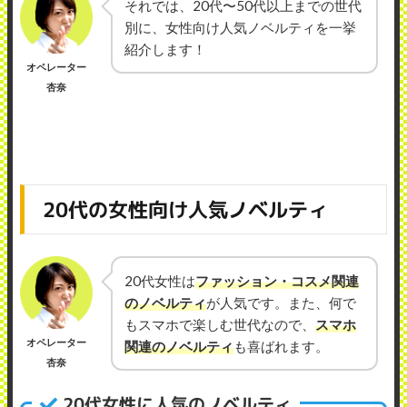
それでは、20代〜50代以上までの世代
別に、女性向け人気ノベルティを一挙
紹介します！
オペレーター
杏奈
20代の女性向け人気ノベルティ
20代女性は
ファッション・コスメ関連
のノベルティ
が人気です。また、何で
もスマホで楽しむ世代なので、
スマホ
オペレーター
関連のノベルティ
も喜ばれます。
杏奈
20代女性に人気のノベルティ