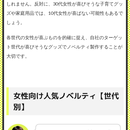
しれません。反対に、30代女性が喜びそうな子育てグッ
ズや家庭用品では、10代女性が喜ばない可能性もあるで
しょう。
各世代の女性が喜ぶものを的確に捉え、自社のターゲッ
ト世代が喜びそうなグッズでノベルティ製作することが
大切です。
女性向け人気ノベルティ【世代
別】