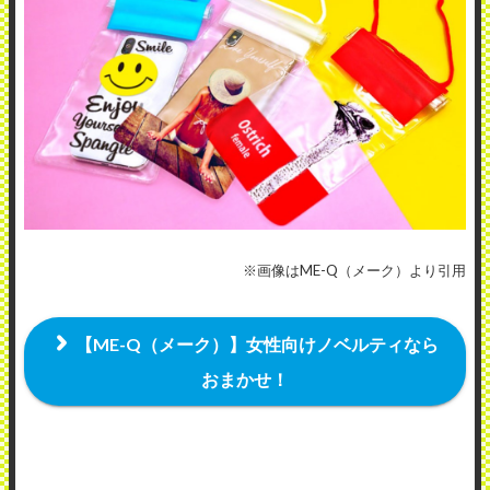
※画像はME-Q（メーク）より引用
【ME-Q（メーク）】女性向けノベルティなら
おまかせ！