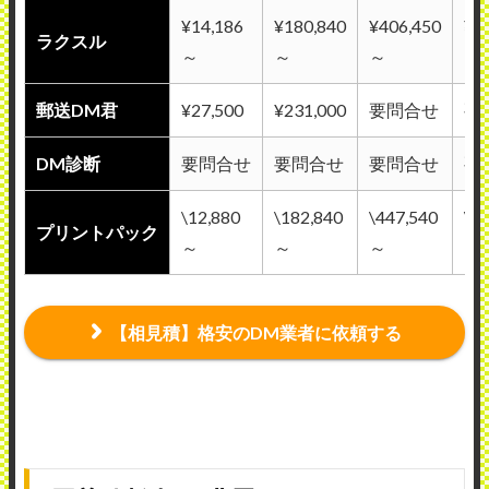
¥14,186
¥180,840
¥406,450
¥8
ラクスル
～
～
～
～
郵送DM君
¥27,500
¥231,000
要問合せ
要
DM診断
要問合せ
要問合せ
要問合せ
要
\12,880
\182,840
\447,540
\8
プリントパック
～
～
～
～
【相見積】格安のDM業者に依頼する