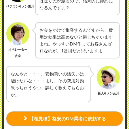
は送り先が減るので、結果的に節約に
ベテランGメン園川
なるんですよ？
お金をかけて集客するんですから、費
用対効果は高めないと損しちゃいます
よね。やっすいDM作ってお客さんゼ
オペレーター
ロなのが、1番損だと思いますよ
杏奈
なんやと・・・。安物買いの銭失いは
避けたいな・・・よし、その費用対効
果っちゅうやつ、詳しく教えてもらお
新人Gメン及川
か。
【相見積】格安のDM業者に依頼する