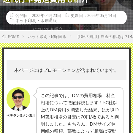
公開日：2023年04月23日
更新日：2026年05月14日
ネット印刷・印刷通販
ネット印刷・印刷通販
【DMの費用】料金の相場は？D
HOME
本ページにはプロモーションが含まれています。
この記事では、DMの費用相場、料金
相場について徹底解説します！50社以
上のDM費用を調査した結果、はがきD
ベテランGメン園川
M費用相場の目安は70円/枚であると判
明しました。もちろん、DMサイズや
用紙の種類、部数によって相場は変動