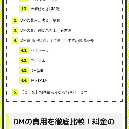
1.3.
圧着はがきDM費用
2.
DMの費用が決まる要素
3.
DMの費用対効果を上げる方法
4.
DM費用が相場よりお得！おすすめ業者紹介
4.1.
セルマーケ
4.2.
ラクスル
4.3.
DM診断
4.4.
郵送DM君
5.
【まとめ】相見積もりなら当サイトまで
DMの費用を徹底比較！料金の