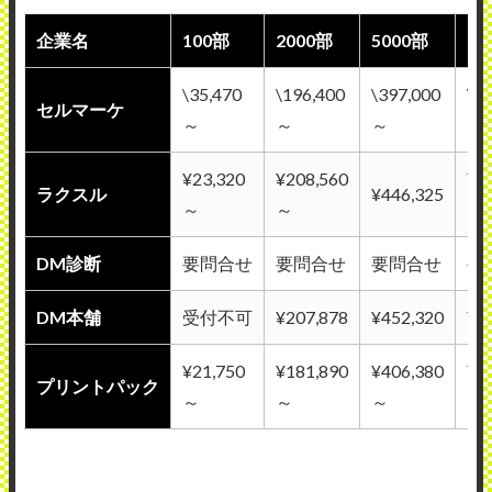
企業名
100部
2000部
5000部
1
\35,470
\196,400
\397,000
\8
セルマーケ
～
～
～
～
¥23,320
¥208,560
¥8
ラクスル
¥446,325
～
～
～
DM診断
要問合せ
要問合せ
要問合せ
要
DM本舗
受付不可
¥207,878
¥452,320
¥8
¥21,750
¥181,890
¥406,380
¥7
プリントパック
～
～
～
～