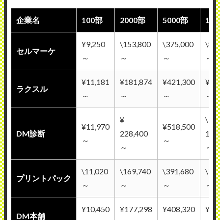
企業名
100部
2000部
5000部
1万
¥9,250
\153,800
\375,000
\81
セルマーケ
～
～
～
～
¥11,181
¥181,874
¥421,300
¥63
ラクスル
～
～
～
～
¥
\
¥11,970
¥518,500
DM診断
228,400
1,0
～
～
～
～
\11,020
\169,740
\391,680
\75
プリントパック
～
～
～
～
¥10,450
¥177,298
¥408,320
¥78
DM本舗