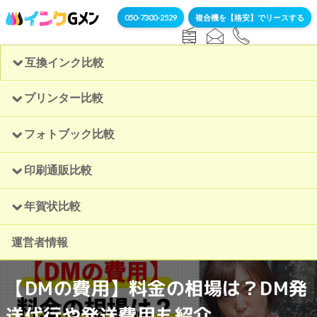
050-7300-2529
複合機を【格安】でリースする
互換インク比較
プリンター比較
フォトブック比較
印刷通販比較
年賀状比較
運営者情報
【DMの費用】料金の相場は？DM発
送代行や発送費用も紹介