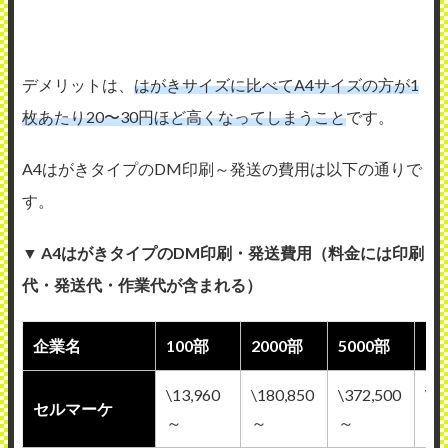
デメリットは、
はがきサイズに比べてA4サイズの方が1
枚あたり20〜30円ほど高くなってしまうこと
です。
A4はがきタイプのDM印刷～発送の費用は以下の通りで
す。
▼ A4はがきタイプのDM印刷・発送費用（料金には印刷
代・発送代・作業代が含まれる）
企業名
100部
2000部
5000部
1
\13,960
\180,850
\372,500
\7
セルマーケ
～
～
～
～