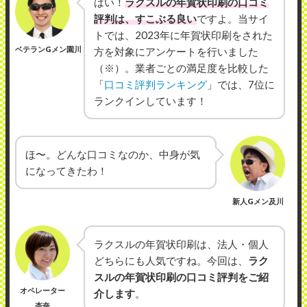
はい！
ラクスルの年賀状印刷の口コミ
評判は、すこぶる良い
ですよ。当サイ
トでは、2023年に年賀状印刷をされた
ベテランGメン園川
方を対象にアンケートを行いました
（※）。業者ごとの満足度を比較した
「
口コミ評判ランキング
」では、7位に
ランクインしています！
ほ〜。どんな口コミなのか、中身が気
になってきたわ！
新人Gメン及川
ラクスルの年賀状印刷は、法人・個人
どちらにも人気ですね。今回は、
ラク
スルの年賀状印刷の口コミ評判をご紹
オペレーター
介します
。
杏奈