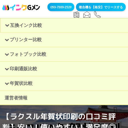
050-7300-2529
複合機を【格安】でリースする
互換インク比較
プリンター比較
フォトブック比較
印刷通販比較
年賀状比較
運営者情報
【ラクスル年賀状印刷の口コミ評
判】安い！使いやすい！満足度◎