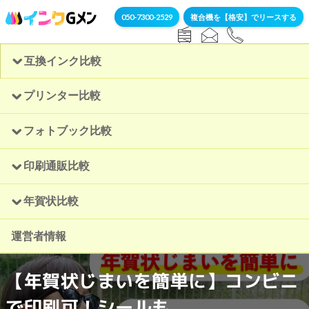
050-7300-2529
複合機を【格安】でリースする
互換インク比較
プリンター比較
フォトブック比較
印刷通販比較
年賀状比較
運営者情報
【年賀状じまいを簡単に】コンビニ
で印刷可！シールも