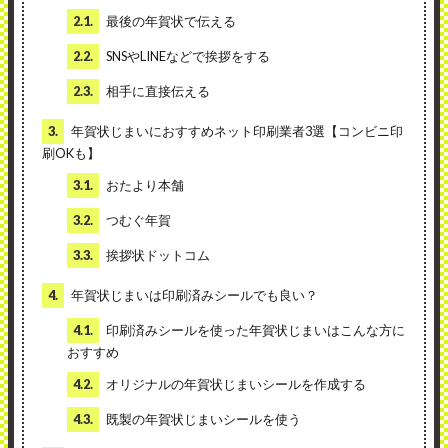
2.1.
最後の年賀状で伝える
2.2.
SNSやLINEなどで挨拶をする
2.3.
相手に直接伝える
3.
年賀状じまいにおすすめネット印刷業者3選【コンビニ印
刷OKも】
3.1.
おたより本舗
3.2.
つむぐ年賀
3.3.
挨拶状ドットコム
4.
年賀状じまいは印刷済みシールでも良い？
4.1.
印刷済みシールを使った年賀状じまいはこんな方に
おすすめ
4.2.
オリジナルの年賀状じまいシールを作成する
4.3.
既製の年賀状じまいシールを使う