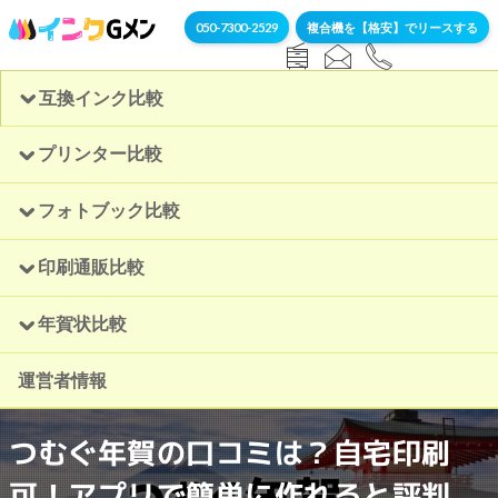
050-7300-2529
複合機を【格安】でリースする
互換インク比較
プリンター比較
フォトブック比較
印刷通販比較
年賀状比較
運営者情報
つむぐ年賀の口コミは？自宅印刷
可！アプリで簡単に作れると評判