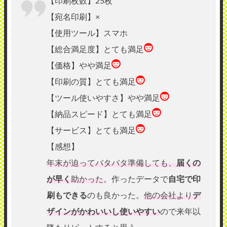
【印刷枚数】25枚
【宛名印刷】×
【使用ツール】スマホ
【総合満足度】とても満足
【価格】やや満足
【印刷の質】とても満足
【ツール使いやすさ】やや満足
【納品スピード】とても満足
【サービス】とても満足
【感想】
年末が迫ってバタバタ準備しても、
届くの
が早く
助かった
。作ったデータで
自宅で印
刷もできる
のも良かった。
他の会社より
デ
ザインがかわいいし使いやすい
ので来年以