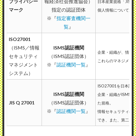
プライバシー
報経済社会推進協会）
日本産業規格「JIS
マーク
指定の認証団体
個人情報について適
※『
指定審査機関一
覧
』
ISO27001
（ISMS／情報
ISMS認証機関
企業・組織が、情報
セキュリティ
（ISMS認証団体）
これらのマネジメン
マネジメント
※『
認証機関一覧
』
システム）
ISO27001を日本
ISMS認証機関
企業・組織がISMS
JIS Q 27001
（ISMS認証団体）
た規格。
※『
認証機関一覧
』
情報セキュリティの
でき、
また、第二・