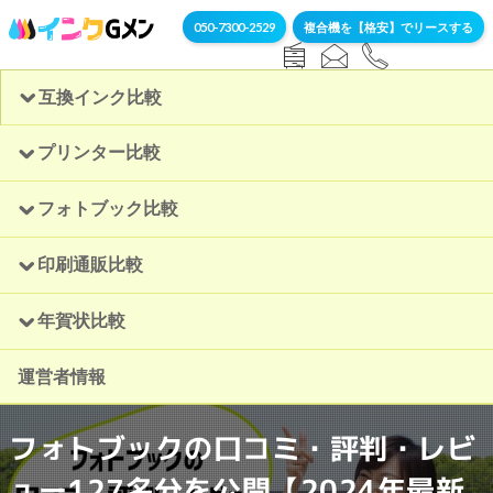
050-7300-2529
複合機を【格安】でリースする
互換インク比較
プリンター比較
フォトブック比較
印刷通販比較
年賀状比較
運営者情報
フォトブックの口コミ・評判・レビ
ュー127名分を公開【2024年最新