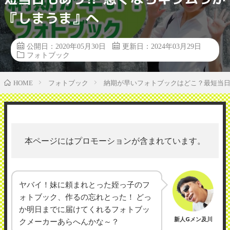
『しまうま』へ
公開日：2020年05月30日
更新日：2024年03月29日
フォトブック
フォトブック
納期が早いフォトブックはどこ？最短当日
HOME
本ページにはプロモーションが含まれています。
ヤバイ！妹に頼まれとった姪っ子のフ
ォトブック、作るの忘れとった！ どっ
か明日までに届けてくれるフォトブッ
新人Gメン及川
クメーカーあらへんかな～？