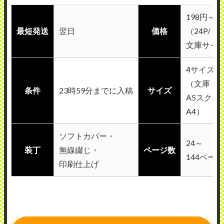
198円～
最短発送
翌日
価格
（24P/
文庫サイ
4サイズ展
（文庫・A
条件
23時59分までに入稿
サイズ
A5スクエ
A4）
ソフトカバー・
24～
装丁
無線綴じ・
ページ数
144ページ
印刷仕上げ