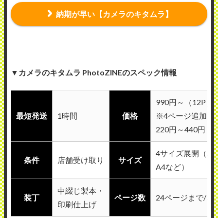
納期が早い【カメラのキタムラ】
▼カメラのキタムラ PhotoZINEのスペック情報
990円～（12P）
最短発送
1時間
価格
※4ページ追加ご
220円～440円
4サイズ展開（A5
条件
店舗受け取り
サイズ
A4など）
中綴じ製本・
装丁
ページ数
24ページまで/3
印刷仕上げ