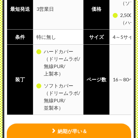
（ソフ
最短発送
3営業日
価格
2,500
（ハー
条件
特に無し
サイズ
4～5サイ
ハードカバー
（ドリームラボ/
無線PUR/
上製本）
装丁
ページ数
16～80ペ
ソフトカバー
（ドリームラボ/
無線PUR/
並製本）
納期が早い＆