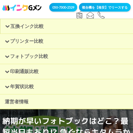
050-7300-2529
複合機を【格安】でリースする
互換インク比較
プリンター比較
フォトブック比較
印刷通販比較
年賀状比較
運営者情報
納期が早いフォトブックはどこ？最
短当日もあり⁉ 急ぐならキタムラか