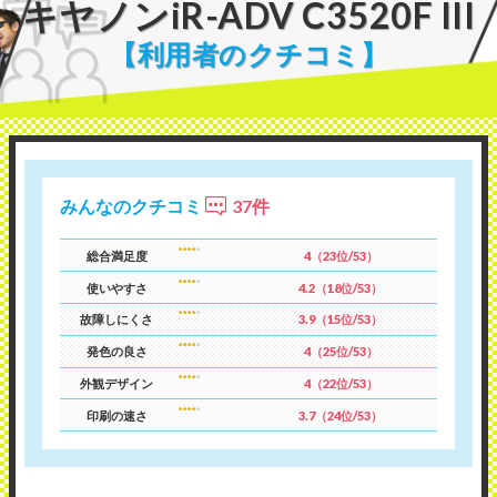
キヤノン
iR-ADV C3520F III
【利用者のクチコミ】
みんなのクチコミ
37件
総合満足度
4（23位/53）
使いやすさ
4.2（18位/53）
故障しにくさ
3.9（15位/53）
発色の良さ
4（25位/53）
外観デザイン
4（22位/53）
印刷の速さ
3.7（24位/53）