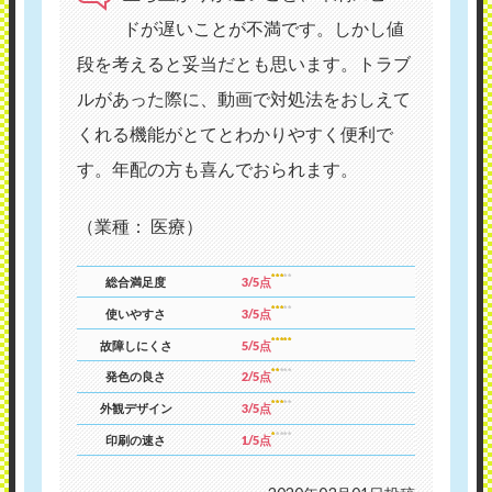
ドが遅いことが不満です。しかし値
段を考えると妥当だとも思います。トラブ
ルがあった際に、動画で対処法をおしえて
くれる機能がとてとわかりやすく便利で
す。年配の方も喜んでおられます。
（業種： 医療）
総合満足度
3/5点
使いやすさ
3/5点
故障しにくさ
5/5点
発色の良さ
2/5点
外観デザイン
3/5点
印刷の速さ
1/5点