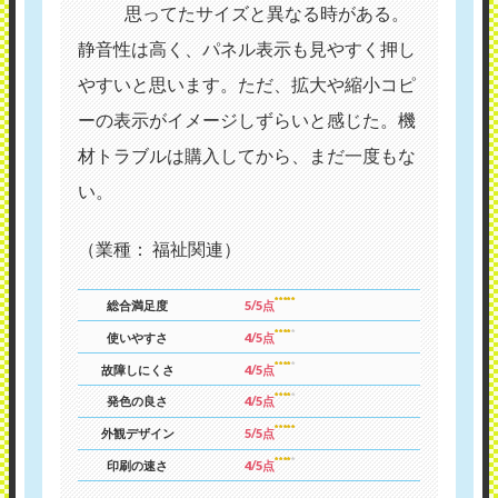
思ってたサイズと異なる時がある。
静音性は高く、パネル表示も見やすく押し
やすいと思います。ただ、拡大や縮小コピ
ーの表示がイメージしずらいと感じた。機
材トラブルは購入してから、まだ一度もな
い。
（業種： 福祉関連）
総合満足度
5/5点
使いやすさ
4/5点
故障しにくさ
4/5点
発色の良さ
4/5点
外観デザイン
5/5点
印刷の速さ
4/5点