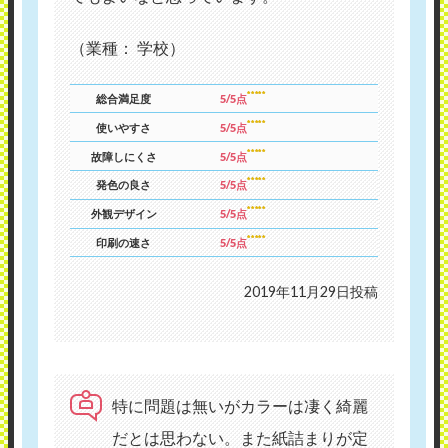
（業種： 学校）
総合満足度
5/5点
使いやすさ
5/5点
故障しにくさ
5/5点
発色の良さ
5/5点
外観デザイン
5/5点
印刷の速さ
5/5点
2019年11月29日投稿
特に問題は無いがカラーは凄く綺麗
だとは思わない。また紙詰まりが定