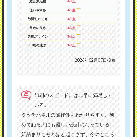
総合満足度
4/5点
使いやすさ
3/5点
故障しにくさ
3/5点
発色の良さ
4/5点
外観デザイン
3/5点
印刷の速さ
3/5点
2026年02月07日投稿
印刷のスピードには非常に満足して
いる。
タッチパネルの操作性もわかりやすく、初
めて触る人にも優しい設計になっている。
紙詰まりもそれほど起こさず、今のところ