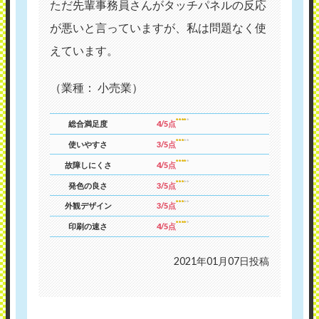
ただ先輩事務員さんがタッチパネルの反応
が悪いと言っていますが、私は問題なく使
えています。
（業種： 小売業）
総合満足度
4/5点
使いやすさ
3/5点
故障しにくさ
4/5点
発色の良さ
3/5点
外観デザイン
3/5点
印刷の速さ
4/5点
2021年01月07日投稿