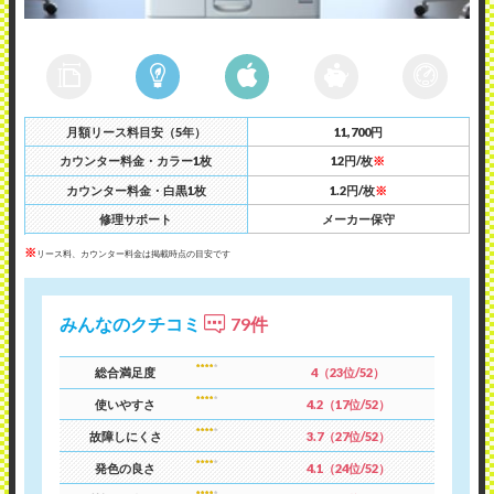
月額リース料目安（5年）
11,700円
カウンター料金・カラー1枚
12円/枚
※
カウンター料金・白黒1枚
1.2円/枚
※
修理サポート
メーカー保守
※
リース料、カウンター料金は掲載時点の目安です
みんなのクチコミ
79件
総合満足度
4（23位/52）
使いやすさ
4.2（17位/52）
故障しにくさ
3.7（27位/52）
発色の良さ
4.1（24位/52）