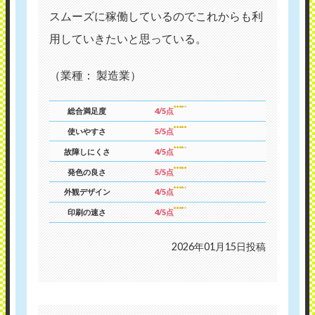
スムーズに稼働しているのでこれからも利
用していきたいと思っている。
（業種： 製造業）
総合満足度
4/5点
使いやすさ
5/5点
故障しにくさ
4/5点
発色の良さ
5/5点
外観デザイン
4/5点
印刷の速さ
4/5点
2026年01月15日投稿