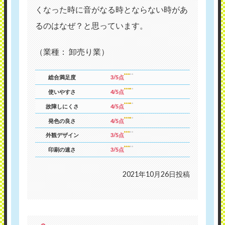
くなった時に音がなる時とならない時があ
るのはなぜ？と思っています。
（業種： 卸売り業）
総合満足度
3/5点
使いやすさ
4/5点
故障しにくさ
4/5点
発色の良さ
4/5点
外観デザイン
3/5点
印刷の速さ
3/5点
2021年10月26日投稿