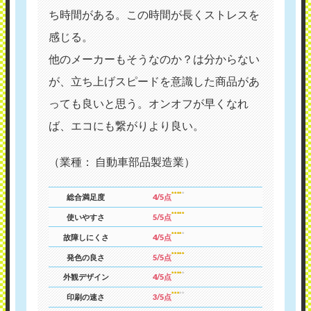
ち時間がある。この時間が長くストレスを
感じる。
他のメーカーもそうなのか？は分からない
が、立ち上げスピードを意識した商品があ
っても良いと思う。オンオフが早くなれ
ば、エコにも繋がりより良い。
（業種： 自動車部品製造業）
総合満足度
4/5点
使いやすさ
5/5点
故障しにくさ
4/5点
発色の良さ
5/5点
外観デザイン
4/5点
印刷の速さ
3/5点