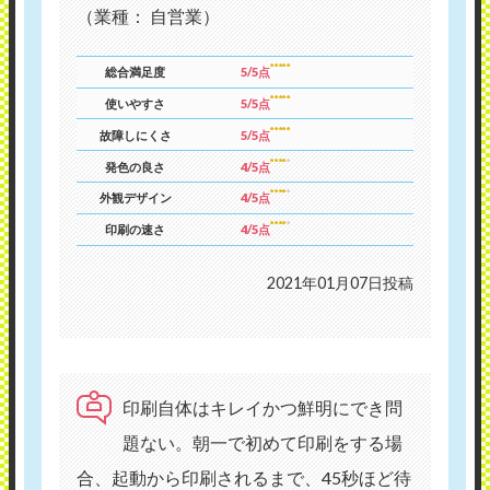
（業種： 自営業）
総合満足度
5/5点
使いやすさ
5/5点
故障しにくさ
5/5点
発色の良さ
4/5点
外観デザイン
4/5点
印刷の速さ
4/5点
2021年01月07日投稿
印刷自体はキレイかつ鮮明にでき問
題ない。朝一で初めて印刷をする場
合、起動から印刷されるまで、45秒ほど待