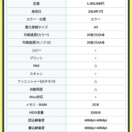
定価
1,050,000円
発売日
2016年7月
カラー・白黒
カラー
最大原稿サイズ
A3
印刷速度(カラー)
25枚/分(A4)
印刷速度(モノクロ)
25枚/分(A4)
コピー
○
プリント
○
FAX
△
スキャン
○
フィニッシャー(ホチキス)
△
自動両面
△
Mac対応
○
メモリ・RAM
2GB
HDD容量
320GB
読込解像度
600dpi×600dpi
書込解像度
600dpi×600dpi