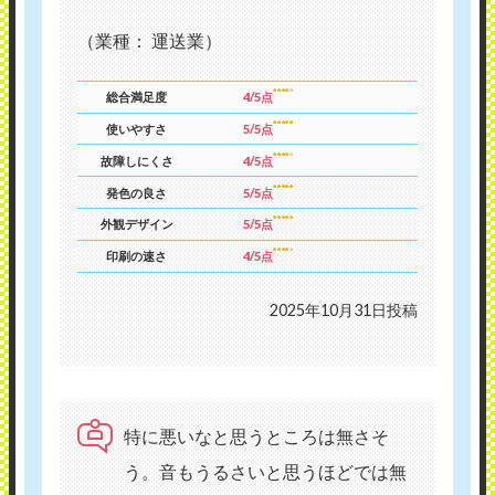
（業種： 運送業）
総合満足度
4/5点
使いやすさ
5/5点
故障しにくさ
4/5点
発色の良さ
5/5点
外観デザイン
5/5点
印刷の速さ
4/5点
2025年10月31日投稿
特に悪いなと思うところは無さそ
う。音もうるさいと思うほどでは無