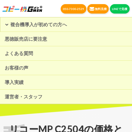
050-7300-2529
無料見積
LINEで見積
複合機導入が初めての方へ
悪徳販売店に要注意
よくある質問
お客様の声
導入実績
運営者・スタッフ
リコー
MP C2504
の価格と