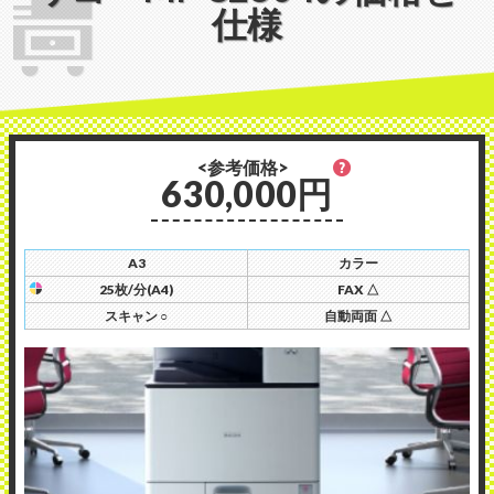
仕様
<参考価格>
630,000円
A3
カラー
25枚/分(A4)
FAX △
スキャン ○
自動両面 △