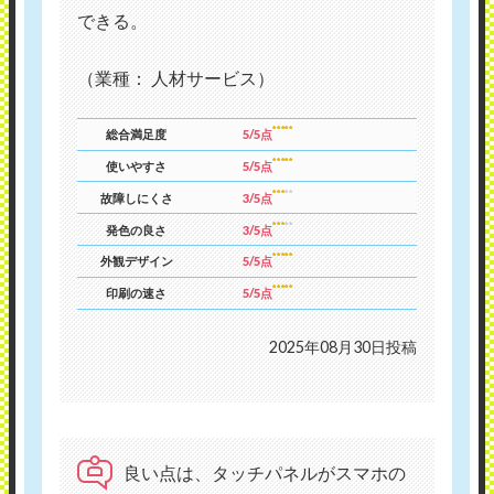
できる。
（業種： 人材サービス）
総合満足度
5/5点
使いやすさ
5/5点
故障しにくさ
3/5点
発色の良さ
3/5点
外観デザイン
5/5点
印刷の速さ
5/5点
2025年08月30日投稿
良い点は、タッチパネルがスマホの