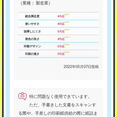
（業種： 製造業）
総合満足度
4/5点
使いやすさ
4/5点
故障しにくさ
5/5点
発色の良さ
4/5点
外観デザイン
5/5点
印刷の速さ
5/5点
2022年05月07日投稿
特に問題なく使用できています。
ただ、手書きした文書をスキャンす
る際や、手差しの印刷紙供給の際に紙詰ま