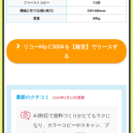
ファーストコピー
7.1秒
機械占有寸法(幅×奥行)
587×685mm
重量
89kg
リコーMp C3004 を【格安】でリースす
る
最新のクチコミ
2026年2月12日更新
A3対応で資料づくりがとてもラクに
なり、カラーコピーやスキャン、プ