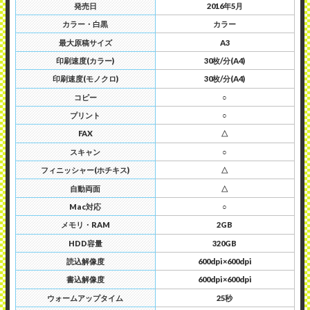
発売日
2016年5月
カラー・白黒
カラー
最大原稿サイズ
A3
印刷速度(カラー)
30枚/分(A4)
印刷速度(モノクロ)
30枚/分(A4)
コピー
○
プリント
○
FAX
△
スキャン
○
フィニッシャー(ホチキス)
△
自動両面
△
Mac対応
○
メモリ・RAM
2GB
HDD容量
320GB
読込解像度
600dpi×600dpi
書込解像度
600dpi×600dpi
ウォームアップタイム
25秒