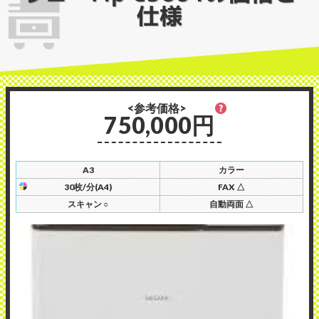
仕様
<参考価格>
750,000円
A3
カラー
30枚/分(A4)
FAX △
スキャン ○
自動両面 △