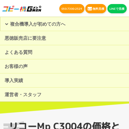
050-7300-2529
無料見積
LINEで見積
複合機導入が初めての方へ
悪徳販売店に要注意
よくある質問
お客様の声
導入実績
運営者・スタッフ
リコー
Mp C3004
の価格と