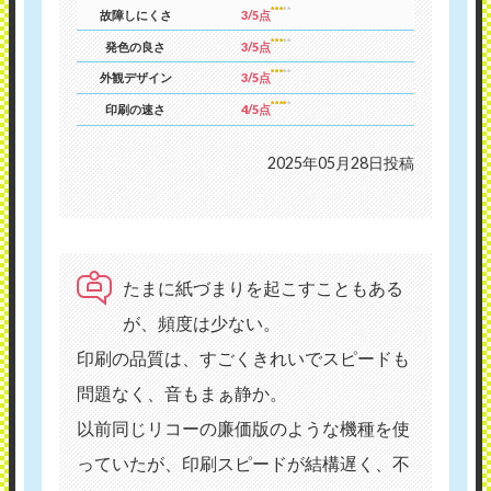
故障しにくさ
3/5点
発色の良さ
3/5点
外観デザイン
3/5点
印刷の速さ
4/5点
2025年05月28日投稿
たまに紙づまりを起こすこともある
が、頻度は少ない。
印刷の品質は、すごくきれいでスピードも
問題なく、音もまぁ静か。
以前同じリコーの廉価版のような機種を使
っていたが、印刷スピードが結構遅く、不