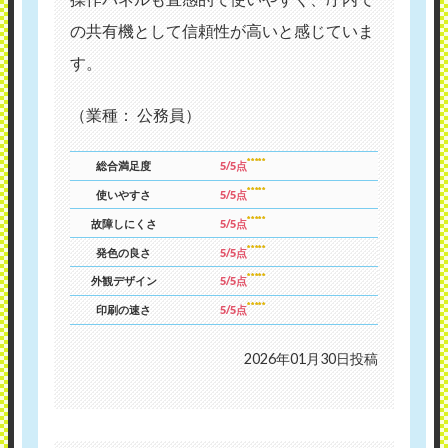
の共有機として信頼性が高いと感じていま
す。
（業種： 公務員）
総合満足度
5/5点
使いやすさ
5/5点
故障しにくさ
5/5点
発色の良さ
5/5点
外観デザイン
5/5点
印刷の速さ
5/5点
2026年01月30日投稿