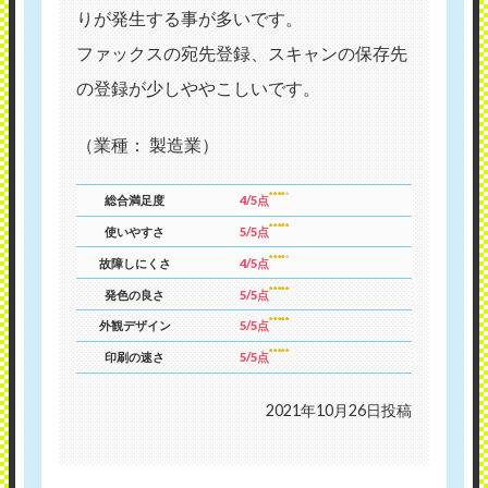
りが発生する事が多いです。
ファックスの宛先登録、スキャンの保存先
の登録が少しややこしいです。
（業種： 製造業）
総合満足度
4/5点
使いやすさ
5/5点
故障しにくさ
4/5点
発色の良さ
5/5点
外観デザイン
5/5点
印刷の速さ
5/5点
2021年10月26日投稿