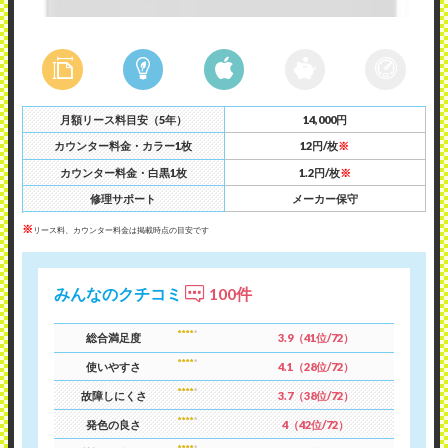
月額リース料目安（5年）
14,000円
カウンター料金・カラー1枚
12円/枚
※
カウンター料金・白黒1枚
1.2円/枚
※
修理サポート
メーカー保守
※
リース料、カウンター料金は掲載時点の目安です
みんなのクチコミ
100件
総合満足度
3.9（41位/72）
使いやすさ
4.1（28位/72）
故障しにくさ
3.7（38位/72）
発色の良さ
4（42位/72）