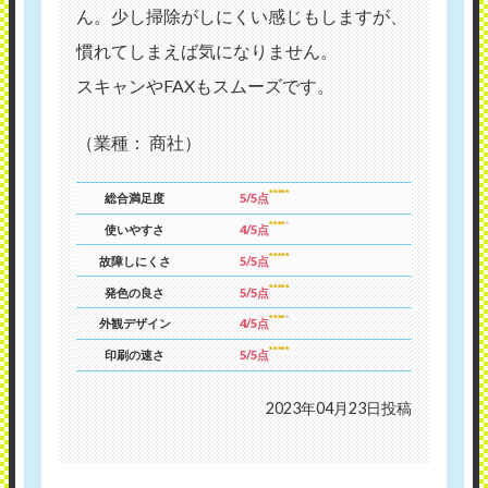
ん。少し掃除がしにくい感じもしますが、
慣れてしまえば気になりません。
スキャンやFAXもスムーズです。
（業種： 商社）
総合満足度
5/5点
使いやすさ
4/5点
故障しにくさ
5/5点
発色の良さ
5/5点
外観デザイン
4/5点
印刷の速さ
5/5点
2023年04月23日投稿