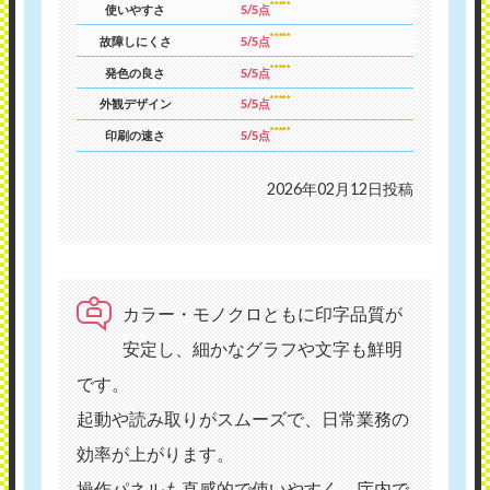
使いやすさ
5/5点
故障しにくさ
5/5点
発色の良さ
5/5点
外観デザイン
5/5点
印刷の速さ
5/5点
2026年02月12日投稿
カラー・モノクロともに印字品質が
安定し、細かなグラフや文字も鮮明
です。
起動や読み取りがスムーズで、日常業務の
効率が上がります。
操作パネルも直感的で使いやすく、庁内で