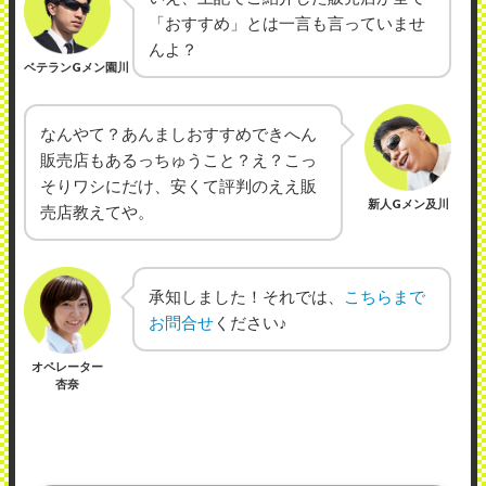
「おすすめ」とは一言も言っていませ
んよ？
ベテランGメン園川
なんやて？あんましおすすめできへん
販売店もあるっちゅうこと？え？こっ
そりワシにだけ、安くて評判のええ販
新人Gメン及川
売店教えてや。
承知しました！それでは、
こちらまで
お問合せ
ください♪
オペレーター
杏奈