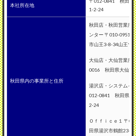
〒012-0841 秋田
本社所在地
1-2-24
秋田店・秋田営業所
ンター 〒010-095
市山王3-8-34山王
大仙店・大仙営業所 〒
0016 秋田県大仙市若
秋田県内の事業所と住所
湯沢店・システムイン
012-0841 秋田県
2-24
Ｏｆｆｉｃｅ１ 〒012
田県湯沢市鶴館23-4