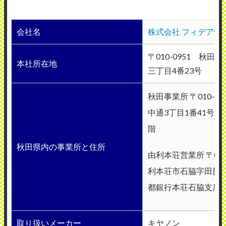
会社名
株式会社 フィデア情
〒010-0951 秋田
本社所在地
三丁目4番23号
秋田事業所 〒010-0
中通3丁目1番41号北
階
秋田県内の事業所と住所
由利本荘営業所 〒015
利本荘市石脇字田尻野
都銀行本荘石脇支店
取り扱いメーカー
キヤノン