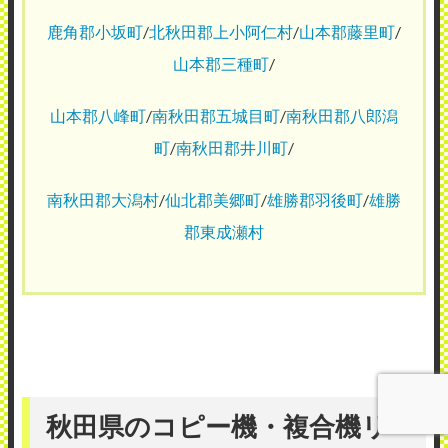
鹿角郡小坂町
/
北秋田郡上小阿仁村
/
山本郡藤里町
/
山本郡三種町
/
山本郡八峰町
/
南秋田郡五城目町
/
南秋田郡八郎潟
町
/
南秋田郡井川町
/
南秋田郡大潟村
/
仙北郡美郷町
/
雄勝郡羽後町
/
雄勝
郡東成瀬村
秋田県のコピー機・複合機リー