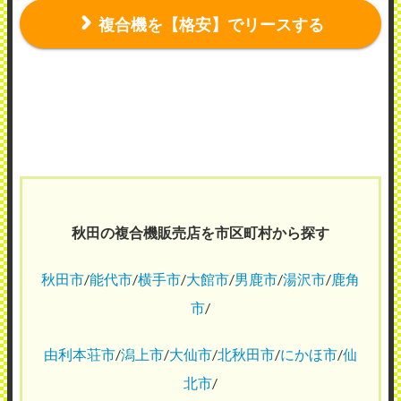
複合機を【格安】でリースする
秋田の複合機販売店を市区町村から探す
秋田市
/
能代市
/
横手市
/
大館市
/
男鹿市
/
湯沢市
/
鹿角
市
/
由利本荘市
/
潟上市
/
大仙市
/
北秋田市
/
にかほ市
/
仙
北市
/