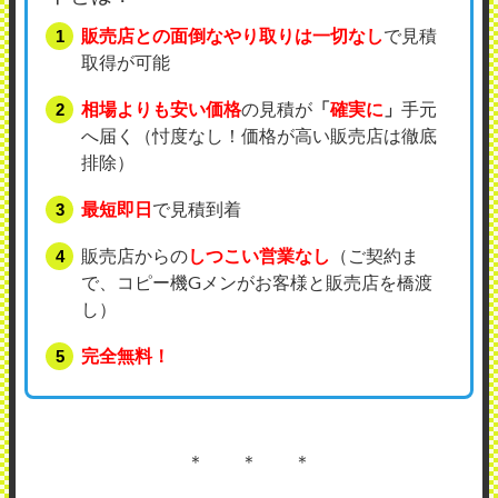
販売店との面倒なやり取りは一切なし
で見積
取得が可能
相場よりも安い価格
の見積が
「
確実に
」
手元
へ届く（忖度なし！価格が高い販売店は徹底
排除）
最短即日
で見積到着
販売店からの
しつこい営業なし
（ご契約ま
で、コピー機Gメンがお客様と販売店を橋渡
し）
完全無料！
＊ ＊ ＊