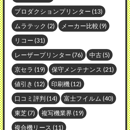
プロダクションプリンター
(13)
ムラテック
(2)
メーカー比較
(9)
リコー
(31)
レーザープリンター
(76)
中古
(5)
京セラ
(19)
保守メンテナンス
(21)
値引き
(12)
印刷機
(12)
口コミ評判
(14)
富士フイルム
(40)
東芝
(7)
複写機業界
(19)
複合機リース
(11)