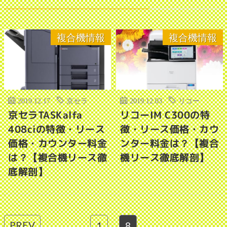
複合機情報
複合機情報
2019.12.17
京セラ
2019.12.03
リコー
京セラTASKalfa
リコーIM C300の特
408ciの特徴・リース
徴・リース価格・カウ
価格・カウンター料金
ンター料金は？【複合
は？【複合機リース徹
機リース徹底解剖】
底解剖】
PREV
1
…
8