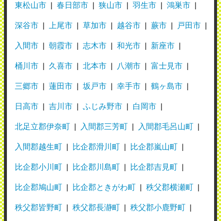
東松山市
春日部市
狭山市
羽生市
鴻巣市
深谷市
上尾市
草加市
越谷市
蕨市
戸田市
入間市
朝霞市
志木市
和光市
新座市
桶川市
久喜市
北本市
八潮市
富士見市
三郷市
蓮田市
坂戸市
幸手市
鶴ヶ島市
日高市
吉川市
ふじみ野市
白岡市
北足立郡伊奈町
入間郡三芳町
入間郡毛呂山町
入間郡越生町
比企郡滑川町
比企郡嵐山町
比企郡小川町
比企郡川島町
比企郡吉見町
比企郡鳩山町
比企郡ときがわ町
秩父郡横瀬町
秩父郡皆野町
秩父郡長瀞町
秩父郡小鹿野町