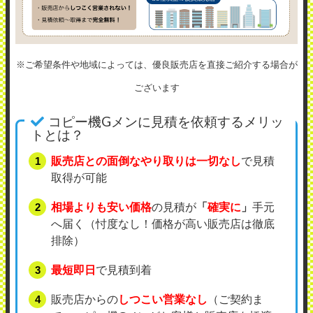
※ご希望条件や地域によっては、優良販売店を直接ご紹介する場合が
ございます
コピー機Gメンに見積を依頼するメリッ
トとは？
販売店との面倒なやり取りは一切なし
で見積
取得が可能
相場よりも安い価格
の見積が
「
確実に
」
手元
へ届く（忖度なし！価格が高い販売店は徹底
排除）
最短即日
で見積到着
販売店からの
しつこい営業なし
（ご契約ま