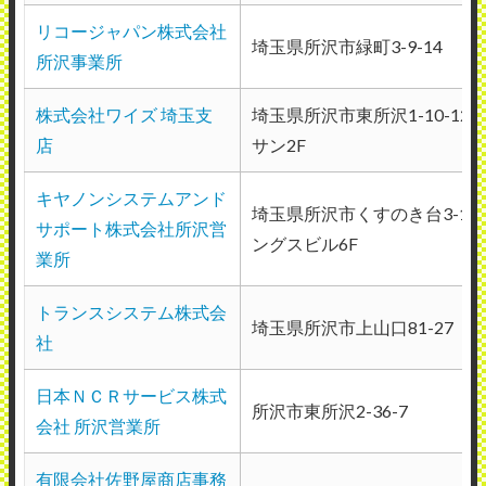
リコージャパン株式会社
の後担当技術者から来社時間の連絡が来ま
埼玉県所沢市緑町3-9-14
所沢事業所
す。 連絡は早いので、当日に技術者が来ら
れるのですが、担当技術者によってかもし
株式会社ワイズ 埼玉支
埼玉県所沢市東所沢1-10-12
れませんが、今来てる技術者は、事情を事
店
サン2F
前に説明してるのにも関わらず、それらの
キヤノンシステムアンド
原因と思われる部品を持ち合わせて来ない
埼玉県所沢市くすのき台3-18-
サポート株式会社所沢営
事が多く、結果一度で直してもらえませ
ングスビル6F
業所
ん。 部品を取り寄せますとの事で、長い時
には2.3にち経過する事もあり、かなりスト
トランスシステム株式会
埼玉県所沢市上山口81-27
社
レスです、 （部品くらい、保管しておいて
欲しいものです） こちらは今すぐに直して
日本ＮＣＲサービス株式
所沢市東所沢2-36-7
欲しいのに、そのスピード感を感じられな
会社 所沢営業所
い事が多いことが不満です。 定期メンテナ
有限会社佐野屋商店事務
ンスは契約しておらず、不具合があるタイ