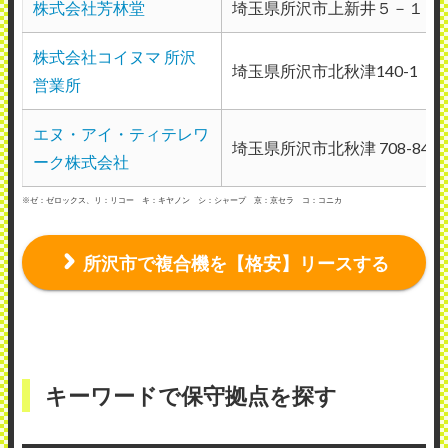
株式会社芳林堂
埼玉県所沢市上新井５－１７
れます。それでも解決しない場合、約2時
株式会社コイヌマ 所沢
間以内には来てくれます。定期メンテナン
埼玉県所沢市北秋津140-1
営業所
スも半年に1度ですが、満足のいくもので
した。
エヌ・アイ・ティテレワ
埼玉県所沢市北秋津 708-84
（業種：小売業）
ーク株式会社
※ゼ：ゼロックス、リ：リコー キ：キヤノン シ：シャープ 京：京セラ コ：コニカ
2021年6月23日投稿
所沢市で複合機を【格安】リースする
キーワードで保守拠点を探す