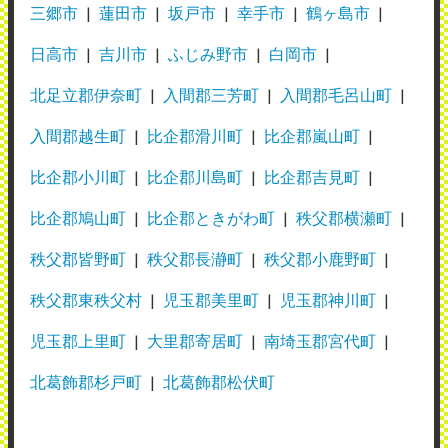
三郷市
蓮田市
坂戸市
幸手市
鶴ヶ島市
日高市
吉川市
ふじみ野市
白岡市
北足立郡伊奈町
入間郡三芳町
入間郡毛呂山町
入間郡越生町
比企郡滑川町
比企郡嵐山町
比企郡小川町
比企郡川島町
比企郡吉見町
比企郡鳩山町
比企郡ときがわ町
秩父郡横瀬町
秩父郡皆野町
秩父郡長瀞町
秩父郡小鹿野町
秩父郡東秩父村
児玉郡美里町
児玉郡神川町
児玉郡上里町
大里郡寄居町
南埼玉郡宮代町
北葛飾郡杉戸町
北葛飾郡松伏町