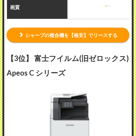
画質
シャープの複合機を【格安】でリースする
【3位】 富士フイルム(旧ゼロックス)
Apeos C シリーズ