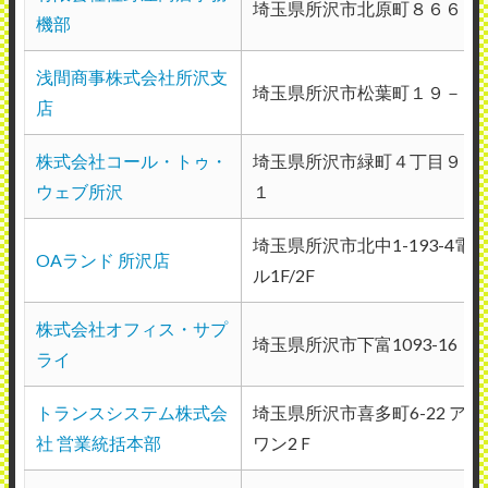
埼玉県所沢市北原町８６６－
機部
ミングで技術者を派遣してもらっていま
す。多い時は月に1.2回ほどです、
浅間商事株式会社所沢支
埼玉県所沢市松葉町１９－９
（業種：建設業）
店
2021年6月23日投稿
株式会社コール・トゥ・
埼玉県所沢市緑町４丁目９－
ウェブ所沢
１
埼玉県所沢市北中1-193-4電
OAランド 所沢店
ル1F/2F
富士ゼロックス埼玉株式会社所沢営業課
株式会社オフィス・サプ
使用メーカー：富士ゼロックス
埼玉県所沢市下富1093-16
ライ
地域：埼玉県和光市
トランスシステム株式会
埼玉県所沢市喜多町6-22 ア
めったに故障はありません。でも、何か不
社 営業統括本部
ワン2Ｆ
都合があった場合、担当者に電話をする
と、まずこちらでできる対応を指示してく