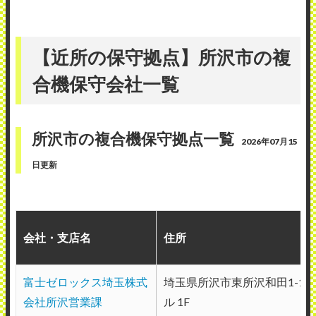
に1回で、カウンター保守をお願いしてい
ます。 掃除も丁寧にしてくれていますの
【近所の保守拠点】所沢市の複
で、おおむね満足しています。
合機保守会社一覧
（業種：電気設備工事）
2022年7月31日投稿
所沢市の複合機保守拠点一覧
2026年07月15
日更新
キヤノンシステムアンドサポート株式会社
会社・支店名
住所
所沢営業所
使用メーカー：キャノン
富士ゼロックス埼玉株式
埼玉県所沢市東所沢和田1-1-9
地域：埼玉県さいたま市
会社所沢営業課
ル 1F
故障した際、コールセンターに電話し、そ