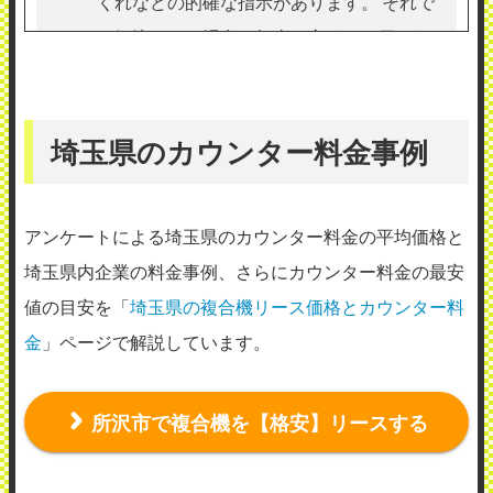
くれなどの的確な指示があります。 それで
も解決しない場合は担当の方がその日のう
ちに来てくれます。 大変満足しています。
（業種：小売業）
埼玉県のカウンター料金事例
2026年7月15日投稿
アンケートによる埼玉県のカウンター料金の平均価格と
埼玉県内企業の料金事例、さらにカウンター料金の最安
値の目安を「
埼玉県の複合機リース価格とカウンター料
株式会社ワイズ 埼玉支店
金
」ページで解説しています。
使用メーカー：シャープ
地域：埼玉県狭山市
所沢市で複合機を【格安】リースする
故障した際の連絡はすぐに取ることがで
き、なるべくはやく来社できるように調整
してくれます。 定期メンテナンスは1ヶ月