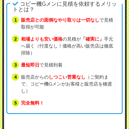
コピー機Gメンに見積を依頼するメリッ
トとは？
販売店との面倒なやり取りは一切なし
で見積
取得が可能
相場よりも安い価格
の見積が
「
確実に
」
手元
へ届く（忖度なし！価格が高い販売店は徹底
排除）
最短即日
で見積到着
販売店からの
しつこい営業なし
（ご契約ま
で、コピー機Gメンがお客様と販売店を橋渡
し）
完全無料！